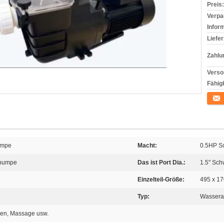
Preis:
Verpa
Infor
Liefer
Zahlu
Verso
Fähigk
Konta
umpe
Macht:
0.5HP 
rpumpe
Das ist Port Dia.:
1.5" Sc
Einzelteil-Größe:
495 x 1
Typ:
Wassera
en, Massage usw.