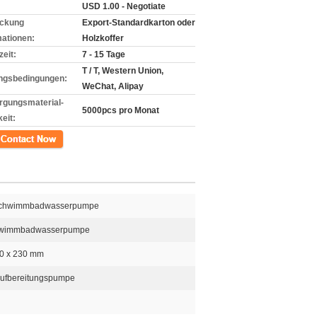
USD 1.00 - Negotiate
ckung
Export-Standardkarton oder
mationen:
Holzkoffer
zeit:
7 - 15 Tage
T / T, Western Union,
ngsbedingungen:
WeChat, Alipay
rgungsmaterial-
5000pcs pro Monat
eit:
kt
Schwimmbadwasserpumpe
hwimmbadwasserpumpe
70 x 230 mm
ufbereitungspumpe