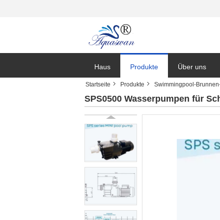
Haus
Produkte
Über uns
Startseite
Produkte
Swimmingpool-Brunne
Nachrichten
SPS0500 Wasserpumpen für S