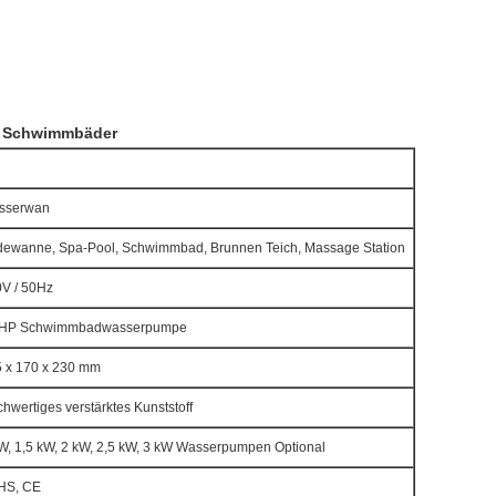
r Schwimmbäder
sserwan
dewanne
, Spa-Pool, Schwimmbad, Brunnen Teich, Massage Station
V / 50Hz
5HP Schwimmbadwasserpumpe
 x 170 x 230 mm
hwertiges verstärktes Kunststoff
W, 1,5 kW, 2 kW, 2,5 kW, 3 kW Wasserpumpen Optional
HS, CE