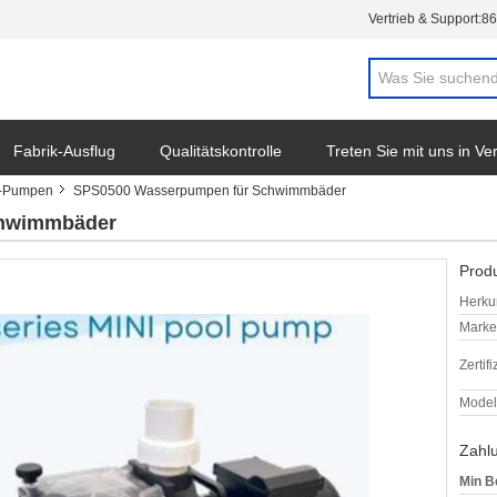
Vertrieb & Support:
86
Fabrik-Ausflug
Qualitätskontrolle
Treten Sie mit uns in V
n-Pumpen
SPS0500 Wasserpumpen für Schwimmbäder
chwimmbäder
Produ
Herkun
Mark
Zertif
Model
Zahl
Min B