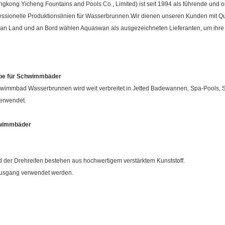
ngkong Yicheng Fountains and Pools Co., Limited) ist seit 1994 als führende und o
sionelle Produktionslinien für Wasserbrunnen.Wir dienen unseren Kunden mit Qual
 an Land und an Bord wählen Aquaswan als ausgezeichneten Lieferanten, um ih
e für Schwimmbäder
mbad Wasserbrunnen wird weit verbreitet in Jetted Badewannen, Spa-Pools, 
erwendet.
wimmbäder
r Drehreifen bestehen aus hochwertigem verstärktem Kunststoff.
Ausgang verwendet werden.