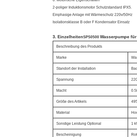
6. Motorische Eigenschaften
2-poliger Induktionsmotor Schutzstandard IPX5.
Einphasige Anlage mit Wärmeschutz 220v/50Hz
Isolationsklasse B oder F Kondensator Einsatz
3. Einzelheiten
Wasserpumpe fü
SPS0500
Beschreibung des Produkts
Marke
Wa
Standort der Installation
Ba
Spannung
220
Macht
0.
Größe des Artikels
495
Material
Hoc
Sonstige Leistung Optional
1 k
Bescheinigung
Ro