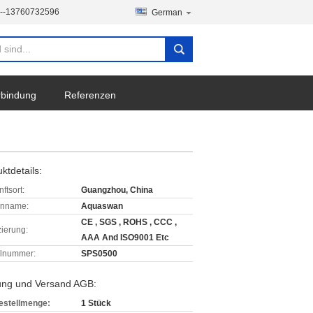
--13760732596
German
erbindung
Referenzen
ktdetails:
ftsort:
Guangzhou, China
enname:
Aquaswan
CE , SGS , ROHS , CCC ,
izierung:
AAA And ISO9001 Etc
lnummer:
SPS0500
ung und Versand AGB:
estellmenge:
1 Stück