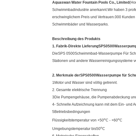
Aquaswan Water Fountain Pools Co., Limited
(Ho
Schwimmbadindustrie anerkannt.Wir haben 3 profes
erschwinglichem Preis und Vertrauen.000 Kunden
Schwimmbäder und Wasserparks.
Beschreibung des Produkts
1. Fabrik-Direkte Lieferung
SPS0500
Wasserpump
Die
SPS 0500
Schwimmbad-Wasserpumpe Für Schwim
Stationen und andere Wasserreinigungssysteme v
2. Merkmale der
SPS0500
Wasserpumpe für Sch
1Motor und Wasser sind völlig getrennt.
2. Gesamte elektrische Trennung
3Die Pumpengehäuse, die Pumpenabdeckung und de
4- Schnelle Aufzeichnung kann mit dem Ein- und 
5Betriebsbedingungen
o
o
Flüssigkeitstemperatur von +50
C - +60
C
o
Umgebungstemperatur bis
50
C