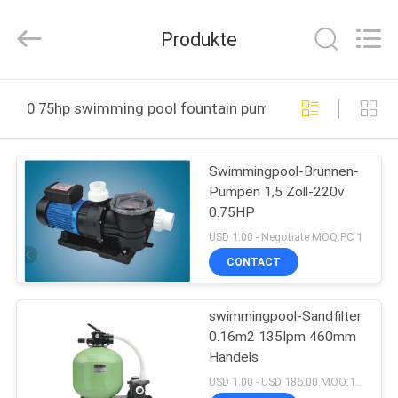
2026
aquaswan
water
Produkte
co,.ltd.
All
Rights
Reserved.
HAUS
0 75hp swimming pool fountain pumps online manufac
PRODUKTE
Swimmingpool-Brunnen-
Pumpen 1,5 Zoll-220v
ÜBER
0.75HP
UNS
USD 1.00 - Negotiate MOQ:PC 1
CONTACT
FABRIK-
swimmingpool-Sandfilter
AUSFLUG
0.16m2 135Ipm 460mm
Handels
QUALITÄTSKONTROLLE
USD 1.00 - USD 186.00 MOQ:1set