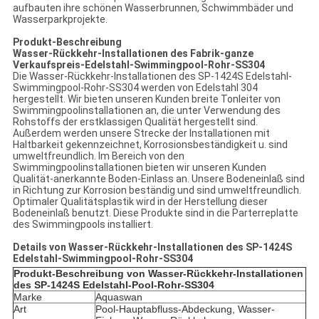
aufbauten ihre schönen Wasserbrunnen, Schwimmbäder und
Wasserparkprojekte.
Produkt-Beschreibung
Wasser-Rückkehr-Installationen des Fabrik-ganze
Verkaufspreis-Edelstahl-Swimmingpool-Rohr-SS304
Die Wasser-Rückkehr-Installationen des SP-1424S Edelstahl-
Swimmingpool-Rohr-SS304 werden von Edelstahl 304
hergestellt. Wir bieten unseren Kunden breite Tonleiter von
Swimmingpoolinstallationen an, die unter Verwendung des
Rohstoffs der erstklassigen Qualität hergestellt sind.
Außerdem werden unsere Strecke der Installationen mit
Haltbarkeit gekennzeichnet, Korrosionsbeständigkeit u. sind
umweltfreundlich. Im Bereich von den
Swimmingpoolinstallationen bieten wir unseren Kunden
Qualität-anerkannte Boden-Einlass an. Unsere Bodeneinlaß sind
in Richtung zur Korrosion beständig und sind umweltfreundlich.
Optimaler Qualitätsplastik wird in der Herstellung dieser
Bodeneinlaß benutzt. Diese Produkte sind in die Parterreplatte
des Swimmingpools installiert.
Details von
Wasser-
Rückkehr-Installationen des SP-1424S
Edelstahl-Swimmingpool-Rohr-SS304
Produkt-Beschreibung von
Wasser-
Rückkehr-Installationen
des SP-1424S Edelstahl-Pool-Rohr-SS304
Marke
Aquaswan
Art
Pool-Hauptabfluss-Abdeckung, Wasser-