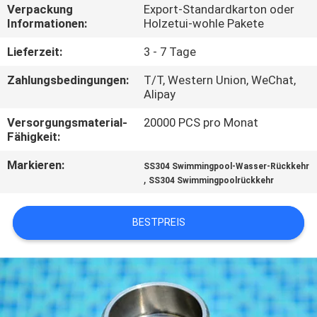
Verpackung
Export-Standardkarton oder
Informationen:
Holzetui-wohle Pakete
TRETEN
SIE
Lieferzeit:
3 - 7 Tage
MIT
Zahlungsbedingungen:
T/T, Western Union, WeChat,
Alipay
UNS
Versorgungsmaterial-
20000 PCS pro Monat
IN
Fähigkeit:
VERBINDUNG
Markieren:
SS304 Swimmingpool-Wasser-Rückkehr
,
SS304 Swimmingpoolrückkehr
FORDERN
SIE
BESTPREIS
EIN
ZITAT
NEWS