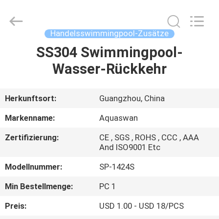
2026
aquaswan
water
co,.ltd.
All
Handelsswimmingpool-Zusätze
Rights
Reserved.
SS304 Swimmingpool-
HAUS
Wasser-Rückkehr
PRODUKTE
Herkunftsort:
Guangzhou, China
ÜBER
Markenname:
Aquaswan
UNS
Zertifizierung:
CE , SGS , ROHS , CCC , AAA
And ISO9001 Etc
FABRIK-
Modellnummer:
SP-1424S
AUSFLUG
Min Bestellmenge:
PC 1
Preis:
USD 1.00 - USD 18/PCS
QUALITÄTSKONTROLLE