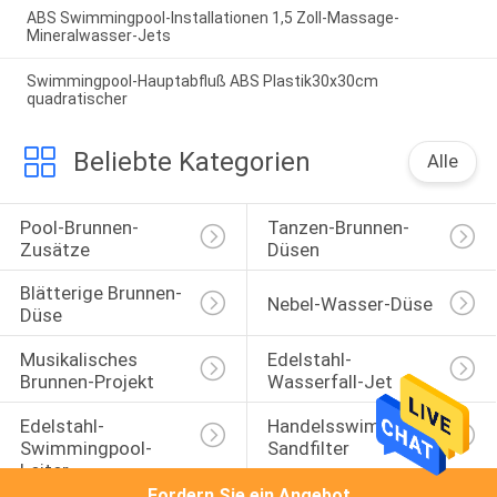
ABS Swimmingpool-Installationen 1,5 Zoll-Massage-
Mineralwasser-Jets
Swimmingpool-Hauptabfluß ABS Plastik30x30cm
quadratischer
Beliebte Kategorien
Alle
Pool-Brunnen-
Tanzen-Brunnen-
Zusätze
Düsen
Blätterige Brunnen-
Nebel-Wasser-Düse
Düse
Musikalisches 
Edelstahl-
Brunnen-Projekt
Wasserfall-Jet
Edelstahl-
Handelsswimmingpool-
Swimmingpool-
Sandfilter
Leiter
Fordern Sie ein Angebot