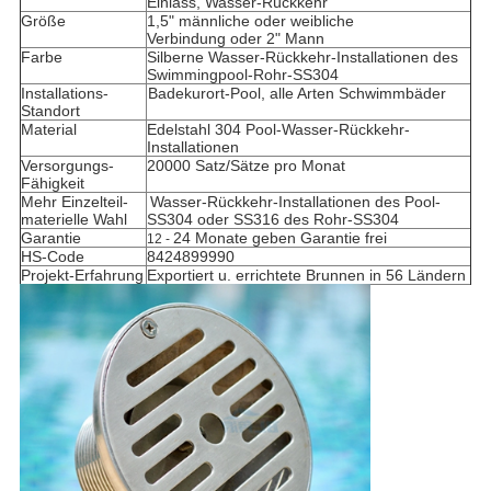
Einlass, Wasser-Rückkehr
Größe
1,5" männliche oder weibliche
Verbindung oder 2" Mann
Farbe
Silberne
Wasser-Rückkehr-Installationen des
Swimmingpool-Rohr-SS304
Installations-
Badekurort-Pool, alle Arten Schwimmbäder
Standort
Material
Edelstahl 304 Pool-
Wasser-Rückkehr-
Installationen
Versorgungs-
20000 Satz/Sätze pro Monat
Fähigkeit
Mehr Einzelteil-
Wasser-Rückkehr-Installationen des Pool-
materielle Wahl
SS304 oder SS316
des Rohr-SS304
Garantie
24 Monate geben Garantie frei
12 -
HS-Code
8424899990
Projekt-Erfahrung
Exportiert u. errichtete Brunnen in 56 Ländern