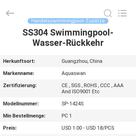
2026
aquaswan
water
co,.ltd.
All
Handelsswimmingpool-Zusätze
Rights
Reserved.
SS304 Swimmingpool-
HAUS
Wasser-Rückkehr
PRODUKTE
Herkunftsort:
Guangzhou, China
ÜBER
Markenname:
Aquaswan
UNS
Zertifizierung:
CE , SGS , ROHS , CCC , AAA
And ISO9001 Etc
FABRIK-
Modellnummer:
SP-1424S
AUSFLUG
Min Bestellmenge:
PC 1
Preis:
USD 1.00 - USD 18/PCS
QUALITÄTSKONTROLLE