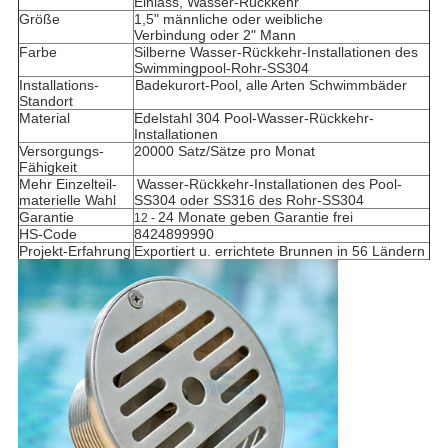
Einlass, Wasser-Rückkehr
Größe
1,5" männliche oder weibliche
Verbindung oder 2" Mann
Farbe
Silberne
Wasser-Rückkehr-Installationen des
Swimmingpool-Rohr-SS304
Installations-
Badekurort-Pool, alle Arten Schwimmbäder
Standort
Material
Edelstahl 304 Pool-
Wasser-Rückkehr-
Installationen
Versorgungs-
20000 Satz/Sätze pro Monat
Fähigkeit
Mehr Einzelteil-
Wasser-Rückkehr-Installationen des Pool-
materielle Wahl
SS304 oder SS316
des Rohr-SS304
Garantie
24 Monate geben Garantie frei
12 -
HS-Code
8424899990
Projekt-Erfahrung
Exportiert u. errichtete Brunnen in 56 Ländern