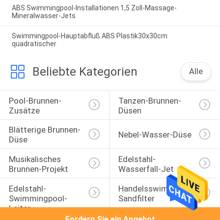
ABS Swimmingpool-Installationen 1,5 Zoll-Massage-
Mineralwasser-Jets
Swimmingpool-Hauptabfluß ABS Plastik30x30cm
quadratischer
Beliebte Kategorien
Alle
Pool-Brunnen-
Tanzen-Brunnen-
Zusätze
Düsen
Blätterige Brunnen-
Nebel-Wasser-Düse
Düse
Musikalisches 
Edelstahl-
Brunnen-Projekt
Wasserfall-Jet
Edelstahl-
Handelsswimmingpool-
Swimmingpool-
Sandfilter
Leiter
Fordern Sie ein Angebot