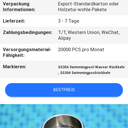
Verpackung
Export-Standardkarton oder
Informationen:
Holzetui-wohle Pakete
TRETEN
SIE
Lieferzeit:
3 - 7 Tage
MIT
Zahlungsbedingungen:
T/T, Western Union, WeChat,
Alipay
UNS
Versorgungsmaterial-
20000 PCS pro Monat
IN
Fähigkeit:
VERBINDUNG
Markieren:
SS304 Swimmingpool-Wasser-Rückkehr
,
SS304 Swimmingpoolrückkehr
FORDERN
SIE
BESTPREIS
EIN
ZITAT
NEWS