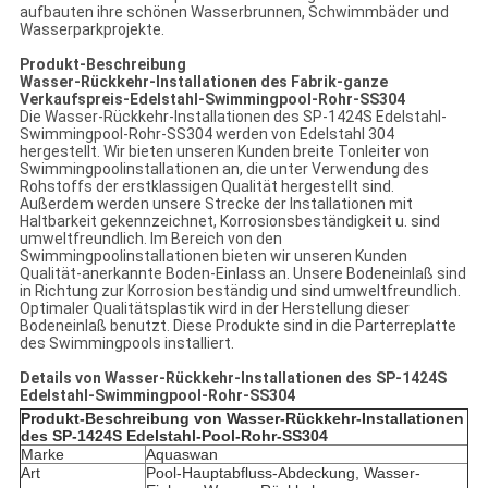
aufbauten ihre schönen Wasserbrunnen, Schwimmbäder und
Wasserparkprojekte.
Produkt-Beschreibung
Wasser-Rückkehr-Installationen des Fabrik-ganze
Verkaufspreis-Edelstahl-Swimmingpool-Rohr-SS304
Die Wasser-Rückkehr-Installationen des SP-1424S Edelstahl-
Swimmingpool-Rohr-SS304 werden von Edelstahl 304
hergestellt. Wir bieten unseren Kunden breite Tonleiter von
Swimmingpoolinstallationen an, die unter Verwendung des
Rohstoffs der erstklassigen Qualität hergestellt sind.
Außerdem werden unsere Strecke der Installationen mit
Haltbarkeit gekennzeichnet, Korrosionsbeständigkeit u. sind
umweltfreundlich. Im Bereich von den
Swimmingpoolinstallationen bieten wir unseren Kunden
Qualität-anerkannte Boden-Einlass an. Unsere Bodeneinlaß sind
in Richtung zur Korrosion beständig und sind umweltfreundlich.
Optimaler Qualitätsplastik wird in der Herstellung dieser
Bodeneinlaß benutzt. Diese Produkte sind in die Parterreplatte
des Swimmingpools installiert.
Details von
Wasser-
Rückkehr-Installationen des SP-1424S
Edelstahl-Swimmingpool-Rohr-SS304
Produkt-Beschreibung von
Wasser-
Rückkehr-Installationen
des SP-1424S Edelstahl-Pool-Rohr-SS304
Marke
Aquaswan
Art
Pool-Hauptabfluss-Abdeckung, Wasser-