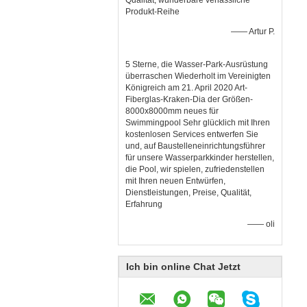
Qualität, wunderbare verlässliche
Produkt-Reihe
—— Artur P.
5 Sterne, die Wasser-Park-Ausrüstung
überraschen Wiederholt im Vereinigten
Königreich am 21. April 2020 Art-
Fiberglas-Kraken-Dia der Größen-
8000x8000mm neues für
Swimmingpool Sehr glücklich mit Ihren
kostenlosen Services entwerfen Sie
und, auf Baustelleneinrichtungsführer
für unsere Wasserparkkinder herstellen,
die Pool, wir spielen, zufriedenstellen
mit Ihren neuen Entwürfen,
Dienstleistungen, Preise, Qualität,
Erfahrung
—— oli
Ich bin online Chat Jetzt