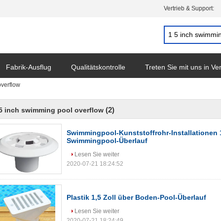
Vertrieb & Support:
Fabrik-Ausflug
Qualitätskontrolle
Treten Sie mit uns in V
overflow
(2)
5 inch swimming pool overflow
Swimmingpool-Kunststoffrohr-Installationen 1
Swimmingpool-Überlauf
Lesen Sie weiter
2020-07-21 18:24:52
Plastik 1,5 Zoll über Boden-Pool-Überlauf
Lesen Sie weiter
2020-07-21 18:24:49