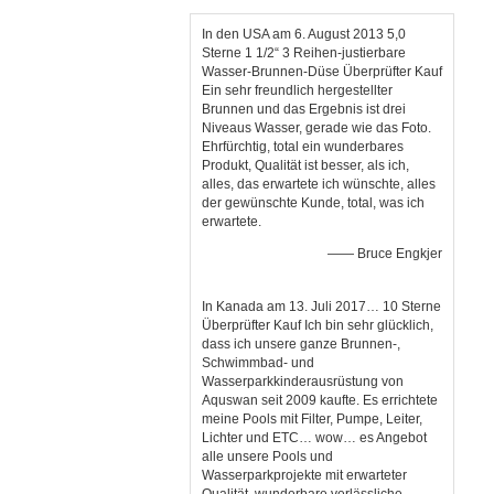
In den USA am 6. August 2013 5,0
Sterne 1 1/2“ 3 Reihen-justierbare
Wasser-Brunnen-Düse Überprüfter Kauf
Ein sehr freundlich hergestellter
Brunnen und das Ergebnis ist drei
Niveaus Wasser, gerade wie das Foto.
Ehrfürchtig, total ein wunderbares
Produkt, Qualität ist besser, als ich,
alles, das erwartete ich wünschte, alles
der gewünschte Kunde, total, was ich
erwartete.
—— Bruce Engkjer
In Kanada am 13. Juli 2017… 10 Sterne
Überprüfter Kauf Ich bin sehr glücklich,
dass ich unsere ganze Brunnen-,
Schwimmbad- und
Wasserparkkinderausrüstung von
Aquswan seit 2009 kaufte. Es errichtete
meine Pools mit Filter, Pumpe, Leiter,
Lichter und ETC… wow… es Angebot
alle unsere Pools und
Wasserparkprojekte mit erwarteter