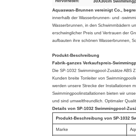
30X30cm Swimmingp
Hervorheben:
Aquaswan-Brunnen vereinigt Co., begre
innerhalb der Wasserbrunnen- und -swimming
Wasserbrunnen, in den Schwimmbädern und i
erschwinglicher Preis und Vertrauen der 
aufbauten ihre schönen Wasserbrunnen, S
Produkt-Beschreibung
Fabrik-ganzes Verkaufspreis-Swimming
Die SP-1032
Swimmingpool-Zusätze ABS Z
Kunden breite Tonleiter von Swimmingpoolin
werden unsere Strecke der Installationen m
Swimmingpoolinstallationen bieten wir uns
und sind umweltfreundlich. Optimaler Qualit
Details von
SP-1032
Swimmingpool-Zusä
Produkt-Beschreibung von
SP-1032
Sw
Marke
Aq