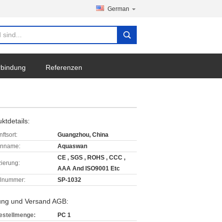
German
erbindung
Referenzen
ktdetails:
ftsort:
Guangzhou, China
enname:
Aquaswan
CE , SGS , ROHS , CCC ,
izierung:
AAA And ISO9001 Etc
lnummer:
SP-1032
ung und Versand AGB:
estellmenge:
PC 1