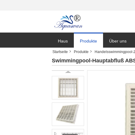
Haus
Produkte
Über uns
Startseite
Produkte
Handelsswimmingpool-Z
Nachrichten
Swimmingpool-Hauptabfluß ABS