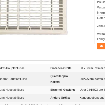
Preis:
Verpa
Infor
Liefer
Zahlu
Verso
Fähigk
Konta
drat-Hauptabflüsse
Einzelteil-Größe:
30 x 30cm Swimmin
Quantität pro
adrat-Hauptabflüsse
20PCS pro Karton q
Karton:
drat-Hauptabflüsse
Einzelteil-Gewicht:
Über 0.915KG pro S
orm-Hauptabflüsse
Andere Größe:
Kundengebundene G