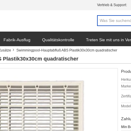
Vertrieb & Support:
Fabrik-Ausflug
Qualitätskontrolle
Treten Sie mit uns in V
usätze
Swimmingpool-Hauptabfluß ABS Plastik30x30cm quadratischer
 Plastik30x30cm quadratischer
Produ
Herkun
Mark
Zertif
Model
Zahl
Min B