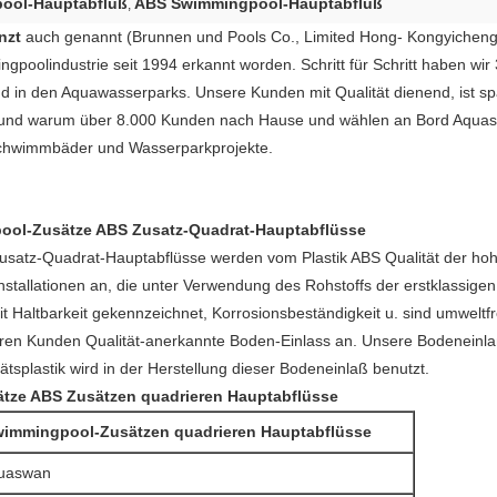
ool-Hauptabfluß
ABS Swimmingpool-Hauptabfluß
,
nzt
auch genannt (Brunnen und Pools Co., Limited Hong- Kongyicheng) 
poolindustrie seit 1994 erkannt worden. Schritt für Schritt haben wir 
n den Aquawasserparks. Unsere Kunden mit Qualität dienend, ist spä
Grund warum über 8.000 Kunden nach Hause und wählen an Bord Aquasw
chwimmbäder und Wasserparkprojekte.
pool-Zusätze ABS Zusatz-Quadrat-Hauptabflüsse
usatz-Quadrat-Hauptabflüsse
werden vom Plastik ABS Qualität der hoh
stallationen an, die unter Verwendung des Rohstoffs der erstklassigen 
it Haltbarkeit gekennzeichnet, Korrosionsbeständigkeit u. sind umweltf
eren Kunden Qualität-anerkannte Boden-Einlass an. Unsere Bodeneinlaß
ätsplastik wird in der Herstellung dieser Bodeneinlaß benutzt.
tze ABS Zusätzen quadrieren Hauptabflüsse
immingpool-Zusätzen quadrieren Hauptabflüsse
uaswan