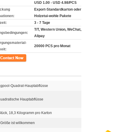
USD 1.00 - USD 4.98/PCS
ckung
Export-Standardkarton oder
mationen:
Holzetui-wohle Pakete
zeit:
3 - 7 Tage
T/T, Western Union, WeChat,
ngsbedingungen:
Alipay
rgungsmaterial-
20000 PCS pro Monat
eit:
kt
gpool-Quadrat-Hauptabflüsse
uadratische Hauptabflüsse
tück, 18,3 Kilogramm pro Karton
röße ist willkommen