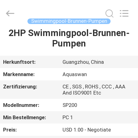
2026
aquaswan
water
co,.ltd.
All
Swimmingpool-Brunnen-Pumpen
Rights
Reserved.
2HP Swimmingpool-Brunnen-
HAUS
Pumpen
PRODUKTE
Herkunftsort:
Guangzhou, China
ÜBER
Markenname:
Aquaswan
UNS
Zertifizierung:
CE , SGS , ROHS , CCC , AAA
And ISO9001 Etc
FABRIK-
Modellnummer:
SP200
AUSFLUG
Min Bestellmenge:
PC 1
Preis:
USD 1.00 - Negotiate
QUALITÄTSKONTROLLE