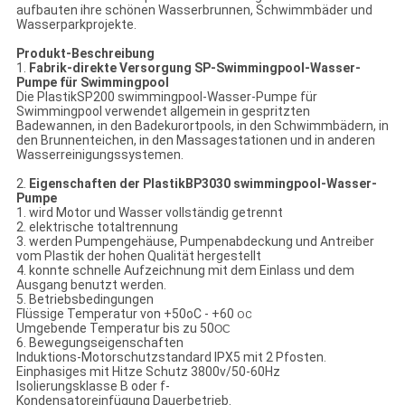
aufbauten ihre schönen Wasserbrunnen, Schwimmbäder und
Wasserparkprojekte.
Produkt-Beschreibung
1.
Fabrik-direkte Versorgung SP-Swimmingpool-Wasser-
Pumpe für Swimmingpool
Die PlastikSP200 swimmingpool-Wasser-Pumpe für
Swimmingpool verwendet allgemein in gespritzten
Badewannen, in
den
Badekurortpools, in
den
Schwimmbädern, in
den
Brunnenteichen, in
den
Massagestationen und in anderen
Wasserreinigungssystemen.
2.
Eigenschaften der
Plastik
BP3030 swimmingpool-Wasser-
Pumpe
1. wird Motor und Wasser vollständig getrennt
2. elektrische totaltrennung
3. werden Pumpengehäuse, Pumpenabdeckung und Antreiber
vom Plastik der hohen Qualität hergestellt
4. konnte schnelle Aufzeichnung mit dem Einlass und dem
Ausgang benutzt werden.
5. Betriebsbedingungen
Flüssige Temperatur von +50oC - +60
OC
Umgebende Temperatur bis zu
50
OC
6. Bewegungseigenschaften
Induktions-Motorschutzstandard IPX5 mit 2 Pfosten.
Einphasiges mit Hitze Schutz 3800v/50-60Hz
Isolierungsklasse B oder f-
Kondensatoreinfügung Dauerbetrieb.