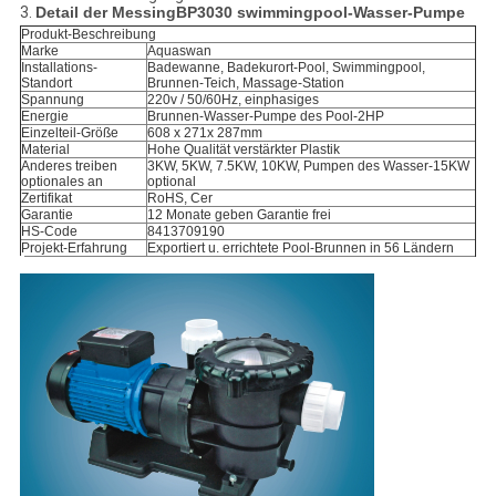
3.
Detail der
MessingBP3030 swimmingpool-Wasser-Pumpe
Produkt-Beschreibung
Marke
Aquaswan
Installations-
Badewanne
, Badekurort-Pool, Swimmingpool,
Standort
Brunnen-Teich, Massage-Station
Spannung
220v / 50/60Hz, einphasiges
Energie
Brunnen-Wasser-Pumpe des Pool-2HP
Einzelteil-Größe
608 x 271x 287mm
Material
Hohe Qualität verstärkter
Plastik
Anderes treiben
3KW, 5KW, 7.5KW, 10KW, Pumpen des Wasser-15KW
optionales an
optional
Zertifikat
RoHS, Cer
Garantie
12 Monate geben Garantie frei
HS-Code
8413709190
Projekt-Erfahrung
Exportiert u. errichtete Pool-Brunnen in 56 Ländern