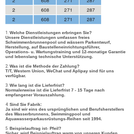
1.
Welche Dienstleistungen erbringen Sie?
Unsere Dienstleistungen umfassen freies
Schwimmenbrunnenpool und wässern Parkentwurf,
Herstellung, auf Baustelleneinrichtungsführer,
Operations- u. Wartungstraining und 12-monatige Garantie
und lebenslang technische Unterstützung.
2.
Was ist die Methode der Zahlung?
T/T, Western Union, WeChat und Aplipay sind für uns
verfügbar.
3.
Wie lang ist die Lieferfrist?
Normalerweise ist die Lieferfrist 7 - 15 Tage nach
empfangener Vorauszahlung.
4.
Sind Sie Fabrik:
Ja
sind wir eins des ursprünglichen und Berufsherstellers
des Wasserbrunnens, Swimmingpool und
Aquawasserparkausrüstungs-Reihen seit 1994.
5.
Beispielauftrag ist- Pfeil?
Sicher, wird Beispielauftrag warm von unseren Kunden