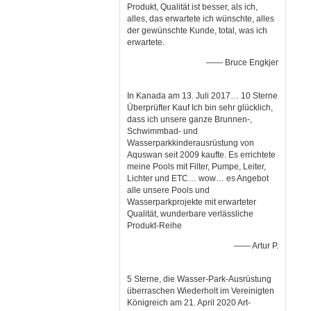
Produkt, Qualität ist besser, als ich,
alles, das erwartete ich wünschte, alles
der gewünschte Kunde, total, was ich
erwartete.
—— Bruce Engkjer
In Kanada am 13. Juli 2017… 10 Sterne
Überprüfter Kauf Ich bin sehr glücklich,
dass ich unsere ganze Brunnen-,
Schwimmbad- und
Wasserparkkinderausrüstung von
Aquswan seit 2009 kaufte. Es errichtete
meine Pools mit Filter, Pumpe, Leiter,
Lichter und ETC… wow… es Angebot
alle unsere Pools und
Wasserparkprojekte mit erwarteter
Qualität, wunderbare verlässliche
Produkt-Reihe
—— Artur P.
5 Sterne, die Wasser-Park-Ausrüstung
überraschen Wiederholt im Vereinigten
Königreich am 21. April 2020 Art-