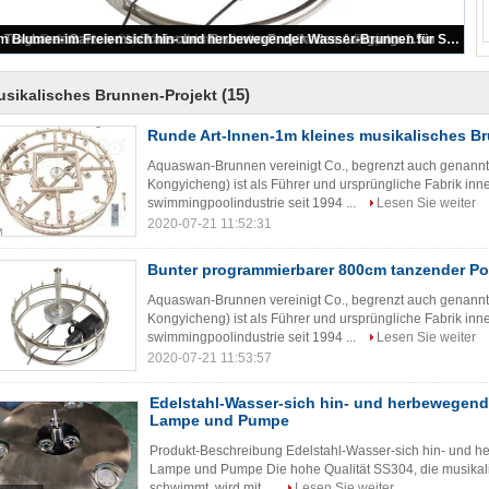
Bunter programmierbarer 800cm tanzender Pool-Brunnen
(15)
sikalisches Brunnen-Projekt
Runde Art-Innen-1m kleines musikalisches B
Aquaswan-Brunnen vereinigt Co., begrenzt auch genannt
Kongyicheng) ist als Führer und ursprüngliche Fabrik in
swimmingpoolindustrie seit 1994 ...
Lesen Sie weiter
2020-07-21 11:52:31
Bunter programmierbarer 800cm tanzender P
Aquaswan-Brunnen vereinigt Co., begrenzt auch genannt
Kongyicheng) ist als Führer und ursprüngliche Fabrik in
swimmingpoolindustrie seit 1994 ...
Lesen Sie weiter
2020-07-21 11:53:57
Edelstahl-Wasser-sich hin- und herbewegend
Lampe und Pumpe
Produkt-Beschreibung Edelstahl-Wasser-sich hin- und h
Lampe und Pumpe Die hohe Qualität SS304, die musikal
schwimmt, wird mit ...
Lesen Sie weiter