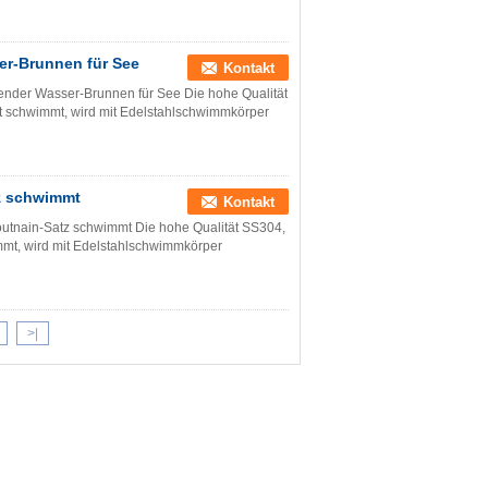
er-Brunnen für See
Kontakt
ender Wasser-Brunnen für See Die hohe Qualität
t schwimmt, wird mit Edelstahlschwimmkörper
z schwimmt
Kontakt
utnain-Satz schwimmt Die hohe Qualität SS304,
mt, wird mit Edelstahlschwimmkörper
>|