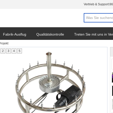
Vertrieb & Support:
86
Fabrik-Ausflug
Qualitätskontrolle
Treten Sie mit uns in V
rojekt
2
3
4
5