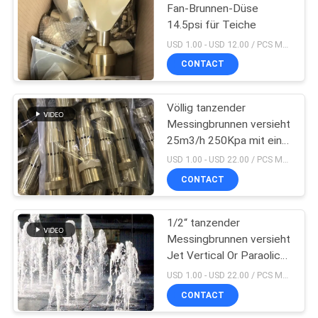
Fan-Brunnen-Düse
14.5psi für Teiche
19
USD 1.00 - USD 12.00 / PCS MOQ:1 PCS
Edelstahl-
CONTACT
Swimmingpool-
Völlig tanzender
Leiter
Messingbrunnen versieht
25m3/h 250Kpa mit einer
Düse
USD 1.00 - USD 22.00 / PCS MOQ:1 PCS
CONTACT
26
Handelsswimmingpool-
1/2“ tanzender
Messingbrunnen versieht
Sandfilter
Jet Vertical Or Paraolic-
Spray-Durchmesser mit
USD 1.00 - USD 22.00 / PCS MOQ:1 PCS
einer Düse
CONTACT