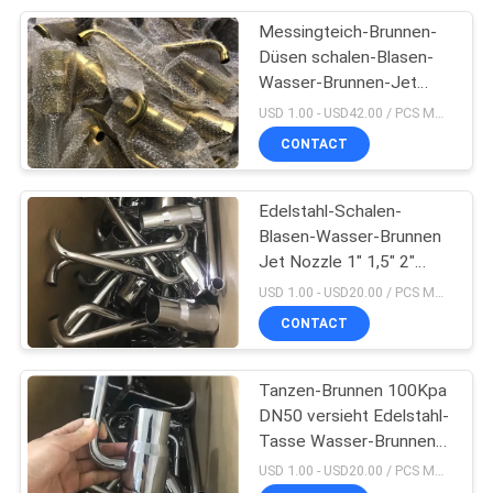
Messingteich-Brunnen-
26
Düsen schalen-Blasen-
Wasserdichte
Wasser-Brunnen-Jet
Nozzles DN15
USD 1.00 - USD42.00 / PCS MOQ:1 PCS
Unterwasser-LED-
CONTACT
Lichter
Edelstahl-Schalen-
Blasen-Wasser-Brunnen
Jet Nozzle 1" 1,5" 2"
46
DN20
USD 1.00 - USD20.00 / PCS MOQ:1 PCS
Handelsswimmingpool-
CONTACT
Zusätze
Tanzen-Brunnen 100Kpa
DN50 versieht Edelstahl-
Tasse Wasser-Brunnen-
Jet mit einer Düse
USD 1.00 - USD20.00 / PCS MOQ:1 PCS