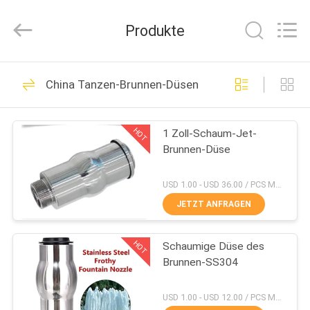
2026
aquaswan
water
Produkte
co,.ltd.
All
Rights
Reserved.
HAUS
123
China Tanzen-Brunnen-Düsen
Pool-Brunnen-
PRODUKTE
Zusätze
HOT
1 Zoll-Schaum-Jet-
Brunnen-Düse
ÜBER
UNS
USD 1.00 - USD 36.00 / PCS MOQ:PC 1
JETZT ANFRAGEN
274
FABRIK-
Tanzen-Brunnen-
HOT
Schaumige Düse des
AUSFLUG
Brunnen-SS304
Düsen
QUALITÄTSKONTROLLE
USD 1.00 - USD 12.00 / PCS MOQ:PC 1