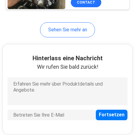
CONTACT
9
Swimmingpool-
Wettbewerbs-
Sehen Sie mehr an
Ausrüstungs-
Zusätze
Hinterlass eine Nachricht
Wir rufen Sie bald zurück!
11
Swimmingpool-
Reinigungsausrüstung
7