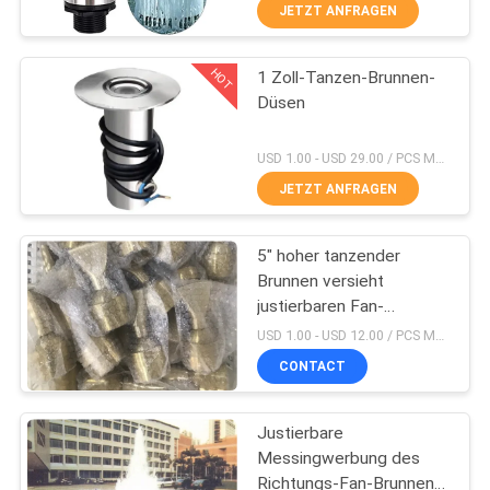
JETZT ANFRAGEN
TRETEN
HOT
1 Zoll-Tanzen-Brunnen-
SIE
30
Düsen
MIT
Blätterige Brunnen-
UNS
USD 1.00 - USD 29.00 / PCS MOQ:PC 1
Düse
IN
JETZT ANFRAGEN
VERBINDUNG
5" hoher tanzender
Brunnen versieht
FORDERN
justierbaren Fan-
24
Brunnen-Jet der
SIE
USD 1.00 - USD 12.00 / PCS MOQ:1 PCS
Richtungs-35.2gpm mit
CONTACT
EIN
einer Düse
Nebel-Wasser-Düse
ZITAT
Justierbare
Messingwerbung des
NEWS
Richtungs-Fan-Brunnen-