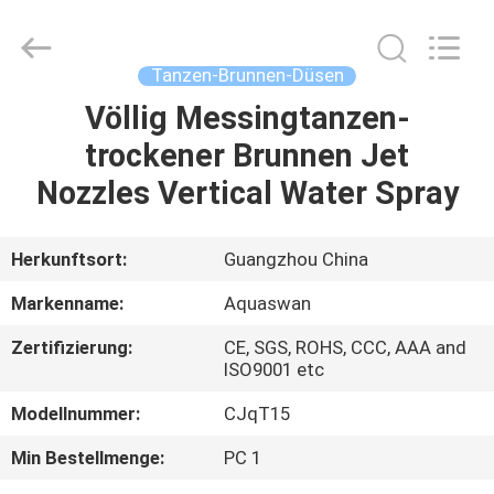
2026
aquaswan
water
co,.ltd.
All
Tanzen-Brunnen-Düsen
Rights
Reserved.
Völlig Messingtanzen-
HAUS
trockener Brunnen Jet
PRODUKTE
Nozzles Vertical Water Spray
ÜBER
Herkunftsort:
Guangzhou China
UNS
Markenname:
Aquaswan
Zertifizierung:
CE, SGS, ROHS, CCC, AAA and
FABRIK-
ISO9001 etc
AUSFLUG
Modellnummer:
CJqT15
Min Bestellmenge:
PC 1
QUALITÄTSKONTROLLE