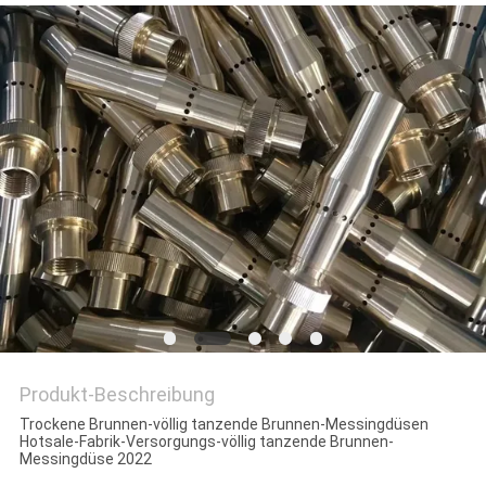
SITEMAP
PRIVACY
POLICY
Produkt-Beschreibung
Trockene Brunnen-völlig tanzende Brunnen-Messingdüsen
Hotsale-Fabrik-Versorgungs-völlig tanzende Brunnen-
Messingdüse 2022