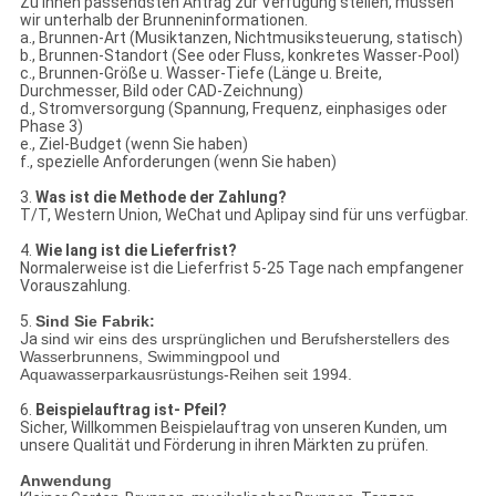
Zu Ihnen passendsten Antrag zur Verfügung stellen, müssen
wir unterhalb der Brunneninformationen.
a., Brunnen-Art (Musiktanzen, Nichtmusiksteuerung, statisch)
b., Brunnen-Standort (See oder Fluss, konkretes Wasser-Pool)
c., Brunnen-Größe u. Wasser-Tiefe (Länge u. Breite,
Durchmesser, Bild oder CAD-Zeichnung)
d., Stromversorgung (Spannung, Frequenz, einphasiges oder
Phase 3)
e., Ziel-Budget (wenn Sie haben)
f., spezielle Anforderungen (wenn Sie haben)
3.
Was ist die Methode der Zahlung?
T/T, Western Union, WeChat und Aplipay sind für uns verfügbar.
4.
Wie lang ist die Lieferfrist?
Normalerweise ist die Lieferfrist 5-25 Tage nach empfangener
Vorauszahlung.
5.
Sind Sie Fabrik:
Ja
sind wir eins des ursprünglichen und Berufsherstellers des
Wasserbrunnens, Swimmingpool und
Aquawasserparkausrüstungs-Reihen seit 1994.
6.
Beispielauftrag ist- Pfeil?
Sicher, Willkommen Beispielauftrag von unseren Kunden, um
unsere Qualität und Förderung in ihren Märkten zu prüfen.
Anwendung