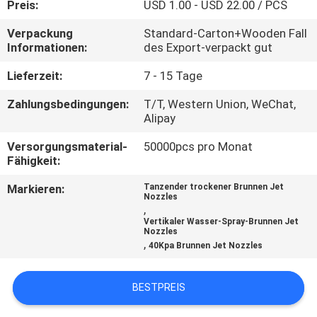
Preis:
USD 1.00 - USD 22.00 / PCS
TRETEN
Verpackung
Standard-Carton+Wooden Fall
Informationen:
des Export-verpackt gut
SIE
MIT
Lieferzeit:
7 - 15 Tage
UNS
Zahlungsbedingungen:
T/T, Western Union, WeChat,
Alipay
IN
Versorgungsmaterial-
50000pcs pro Monat
VERBINDUNG
Fähigkeit:
Markieren:
Tanzender trockener Brunnen Jet
FORDERN
Nozzles
,
SIE
Vertikaler Wasser-Spray-Brunnen Jet
Nozzles
EIN
,
40Kpa Brunnen Jet Nozzles
ZITAT
BESTPREIS
NEWS