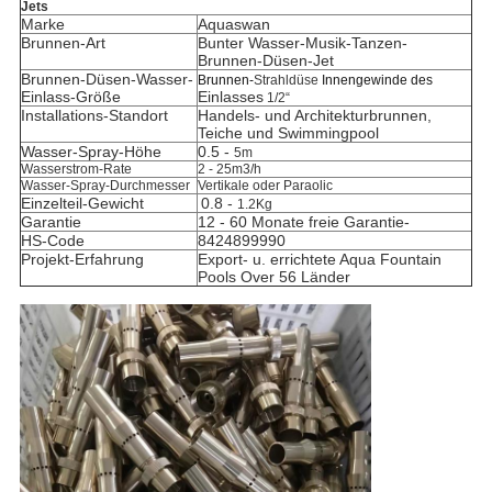
Jets
Marke
Aquaswan
Brunnen-Art
Bunter Wasser-Musik-Tanzen-
Brunnen-Düsen-Jet
Brunnen-Düsen-Wasser-
Brunnen-
Strahldüse
Innengewinde des
Einlass-Größe
Einlasses
1/2
“
Installations-Standort
Handels- und Architekturbrunnen,
Teiche und Swimmingpool
Wasser-Spray-Höhe
0.5 -
5m
Wasserstrom-Rate
2 - 25m3/h
Wasser-Spray-Durchmesser
Vertikale oder Paraolic
Einzelteil-Gewicht
0.8 -
1.2Kg
Garantie
12 - 60 Monate freie Garantie-
HS-Code
8424899990
Projekt-Erfahrung
Export- u. errichtete Aqua Fountain
Pools Over 56 Länder