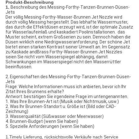
Produkt-Beschreibung
1.
Beschreibung des Messing-Forthy-Tanzen-Brunnen-Düsen-
Jets
Der völlig Messing-Forthy-Wasser-Brunnen Jet Nozzle wird
durch völlig Messing hergestellt. Das lebhafte Wassermuster,
das durch die Effektdüsen erzeugt wird, ist der optimale Zusatz
für Wasserlaufeinlaß und kaskadiert Poolinstallationen. das
Muster scheint, extrem Großserien zu sein. Dennoch haben die
Düsen wirklich eine Niedrigwasseranforderung. Der schöne Jet
bietet einen starken Kontrast seiner Umwelt an. Im Gegensatz
zu Kaskade andBrass Forthy-Wasser-Brunnen Jet Nozzles
seien Sie nicht vom Wasserspiegel abhängig, damit
Schwankungen im Wasserspiegel nicht den Wasserrüttler
beeinflussen.
2. Eigenschaften des Messing-Forthy-Tanzen-Brunnen-Düsen-
Jets
Frage: Welche Informationen muss ich anbieten, bevor ich Ihr
Zitat Ihres Brunnens erhalte?
Antwort: bestätigen Sie irgendeine Frage im untengenannten.
1. Was Ihre Brunnen-Art ist (Musik oder Nichtmusik, usw.)
2. Was Ihr Brunnen-Standort u. Größe ist (Bild oder CAD-
Zeichnung)
3. Wasserqualität (Süßwasser oder Meerwasser)
4. Brunnen-Budget (wenn Sie haben)
5. Spezielle Anforderungen (wenn Sie haben)
1.Timely Lieferung, rücksichtsvolle Verkäufe nach Service