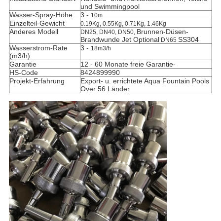
und Swimmingpool
Wasser-Spray-Höhe
3 -
10m
Einzelteil-Gewicht
0.19Kg, 0.55Kg, 0.71Kg, 1.46Kg
Anderes Modell
Brunnen-Düsen-
DN25, DN40, DN50,
Brandwunde Jet Optional
SS304
DN65
Wasserstrom-Rate
3 -
18m3/h
(m3/h)
Garantie
12 - 60 Monate freie Garantie-
HS-Code
8424899990
Projekt-Erfahrung
Export- u. errichtete Aqua Fountain Pools
Over 56 Länder