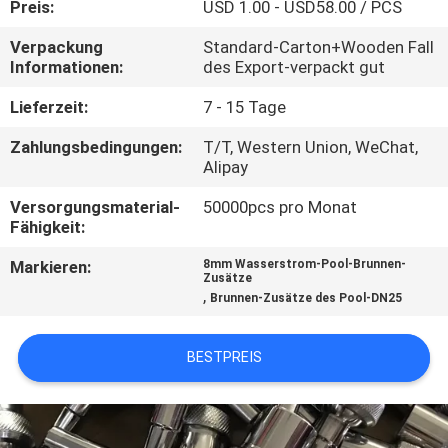
Preis:
USD 1.00 - USD58.00 / PCS
TRETEN
Verpackung
Standard-Carton+Wooden Fall
Informationen:
des Export-verpackt gut
SIE
MIT
Lieferzeit:
7 - 15 Tage
UNS
Zahlungsbedingungen:
T/T, Western Union, WeChat,
Alipay
IN
Versorgungsmaterial-
50000pcs pro Monat
VERBINDUNG
Fähigkeit:
Markieren:
8mm Wasserstrom-Pool-Brunnen-
FORDERN
Zusätze
,
Brunnen-Zusätze des Pool-DN25
SIE
EIN
BESTPREIS
ZITAT
NEWS