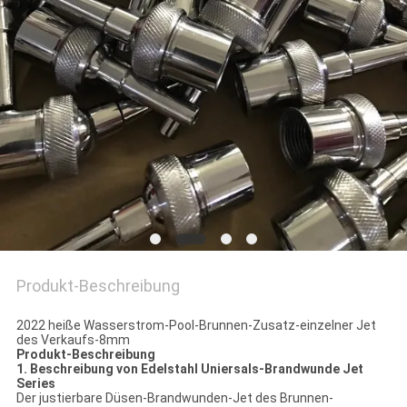
SITEMAP
PRIVACY
POLICY
Produkt-Beschreibung
2022 heiße Wasserstrom-Pool-Brunnen-Zusatz-einzelner Jet
des Verkaufs-8mm
Produkt-Beschreibung
1. Beschreibung von
Edelstahl Uniersals-Brandwunde Jet
Series
Der
justierbare Düsen-Brandwunden-Jet des Brunnen-