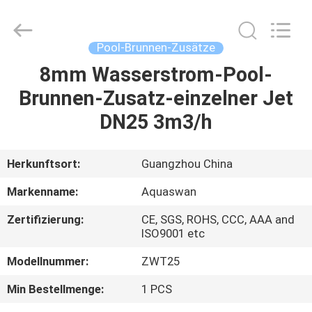
2026
aquaswan
water
co,.ltd.
All
Pool-Brunnen-Zusätze
Rights
Reserved.
8mm Wasserstrom-Pool-
HAUS
Brunnen-Zusatz-einzelner Jet
PRODUKTE
DN25 3m3/h
ÜBER
Herkunftsort:
Guangzhou China
UNS
Markenname:
Aquaswan
Zertifizierung:
CE, SGS, ROHS, CCC, AAA and
FABRIK-
ISO9001 etc
AUSFLUG
Modellnummer:
ZWT25
Min Bestellmenge:
1 PCS
QUALITÄTSKONTROLLE