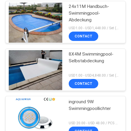
24x11M Handbuch-
Swimmingpool-
Abdeckung
USD1.00 - USD1,448.00 / Set (3 Cover With 3 Roller), Only Cover USD1.50 - USD3.50 / Square Meter MOQ:PC 1
CONTACT
8X4M Swimmingpool-
Selbstabdeckung
USD1.00 - USD4,848.00 / Set (Cover With Roller), Only Cover USD28.00 - USD40.00 / Square Meter MOQ:PC 1
CONTACT
inground 9W
Swimmingpoollichter
USD 20.00 - USD 48.00 / PCS MOQ:PC 1