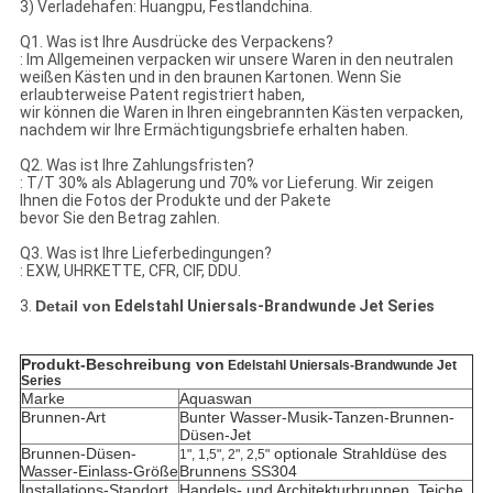
3) Verladehafen: Huangpu, Festlandchina.
Q1. Was ist Ihre Ausdrücke des Verpackens?
: Im Allgemeinen verpacken wir unsere Waren in den neutralen
weißen Kästen und in den braunen Kartonen. Wenn Sie
erlaubterweise Patent registriert haben,
wir können die Waren in Ihren eingebrannten Kästen verpacken,
nachdem wir Ihre Ermächtigungsbriefe erhalten haben.
Q2. Was ist Ihre Zahlungsfristen?
: T/T 30% als Ablagerung und 70% vor Lieferung. Wir zeigen
Ihnen die Fotos der Produkte und der Pakete
bevor Sie den Betrag zahlen.
Q3. Was ist Ihre Lieferbedingungen?
: EXW, UHRKETTE, CFR, CIF, DDU.
3.
Detail von
Edelstahl Uniersals-Brandwunde Jet Series
Produkt-Beschreibung von
Edelstahl Uniersals-Brandwunde Jet
Series
Marke
Aquaswan
Brunnen-Art
Bunter Wasser-Musik-Tanzen-Brunnen-
Düsen-Jet
Brunnen-Düsen-
optionale
Strahldüse des
1", 1,5", 2", 2,5"
Wasser-Einlass-Größe
Brunnens
SS304
Installations-Standort
Handels- und Architekturbrunnen, Teiche