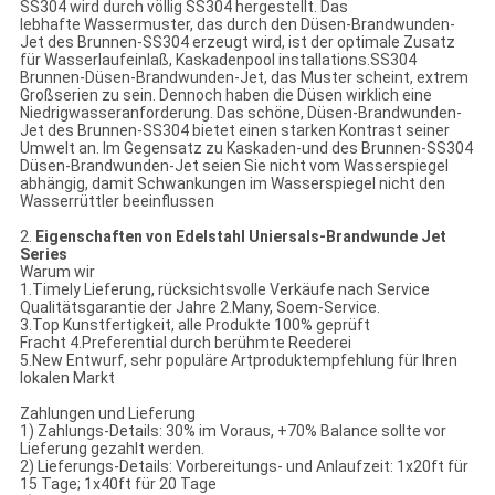
SS304
wird durch völlig SS304 hergestellt. Das
lebhafte Wassermuster, das durch den
Düsen-Brandwunden-
Jet des Brunnen-SS304
erzeugt wird, ist der optimale Zusatz
für Wasserlaufeinlaß, Kaskadenpool installations.SS304
Brunnen-Düsen-Brandwunden-Jet
, das Muster scheint, extrem
Großserien zu sein. Dennoch haben die Düsen wirklich eine
Niedrigwasseranforderung. Das schöne,
Düsen-Brandwunden-
Jet des Brunnen-SS304
bietet einen starken Kontrast seiner
Umwelt an. Im Gegensatz zu Kaskaden-und
des Brunnen-SS304
Düsen-Brandwunden-Jet
seien Sie nicht vom Wasserspiegel
abhängig, damit Schwankungen im Wasserspiegel nicht den
Wasserrüttler beeinflussen
2.
Eigenschaften von
Edelstahl Uniersals-Brandwunde Jet
Series
Warum wir
1.Timely Lieferung, rücksichtsvolle Verkäufe nach Service
Qualitätsgarantie der Jahre 2.Many, Soem-Service.
3.Top Kunstfertigkeit, alle Produkte 100% geprüft
Fracht 4.Preferential durch berühmte Reederei
5.New Entwurf, sehr populäre Artproduktempfehlung für Ihren
lokalen Markt
Zahlungen und Lieferung
1) Zahlungs-Details: 30% im Voraus, +70% Balance sollte vor
Lieferung gezahlt werden.
2) Lieferungs-Details: Vorbereitungs- und Anlaufzeit: 1x20ft für
15 Tage; 1x40ft für 20 Tage