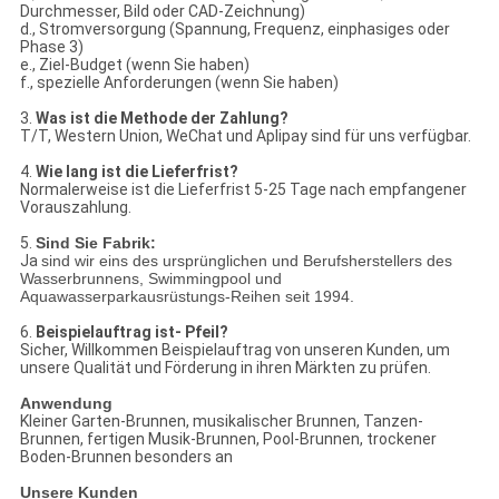
Durchmesser, Bild oder CAD-Zeichnung)
d., Stromversorgung (Spannung, Frequenz, einphasiges oder
Phase 3)
e., Ziel-Budget (wenn Sie haben)
f., spezielle Anforderungen (wenn Sie haben)
3.
Was ist die Methode der Zahlung?
T/T, Western Union, WeChat und Aplipay sind für uns verfügbar.
4.
Wie lang ist die Lieferfrist?
Normalerweise ist die Lieferfrist 5-25 Tage nach empfangener
Vorauszahlung.
5.
Sind Sie Fabrik:
Ja
sind wir eins des ursprünglichen und Berufsherstellers des
Wasserbrunnens, Swimmingpool und
Aquawasserparkausrüstungs-Reihen seit 1994.
6.
Beispielauftrag ist- Pfeil?
Sicher, Willkommen Beispielauftrag von unseren Kunden, um
unsere Qualität und Förderung in ihren Märkten zu prüfen.
Anwendung
Kleiner Garten-Brunnen, musikalischer Brunnen, Tanzen-
Brunnen, fertigen Musik-Brunnen, Pool-Brunnen, trockener
Boden-Brunnen besonders an
Unsere Kunden