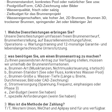
· Brunnenstandort, konkretes Pool oder natürlicher See usw.
· Poolgröße/Form, CAD-Zeichnung oder Bilder
· Wasserqualität, frisch oder salzig
· Zielbudget für das Brunnenprojekt
· Wassereigenschaften, wie hoher Jet, 2D Brunnen, Brunnen 3D,
trockener Brunnen, springender Jet oder blätteriger Jet
1.
Welche Dienstleistungen erbringen Sie?
Unsere Dienstleistungen umfassen freien Brunnenentwurf,
Brunnenherstellung, auf Baustelleneinrichtungsführer,
Operations- u. Wartungstraining und 12-monatige Garantie- und
lebenslangetechnische Unterstützung.
2.
was benötigen Sie, um einen Brunnenantrag zu machen?
Zu Ihnen passendsten Antrag zur Verfügung stellen, müssen
wir unterhalb der Brunneninformationen.
a., Brunnen-Art (Musiktanzen, Nichtmusiksteuerung, statisch)
b., Brunnen-Standort (See oder Fluss, konkretes Wasser-Pool)
c., Brunnen-Größe u. Wasser-Tiefe (Länge u. Breite,
Durchmesser, Bild oder CAD-Zeichnung)
d., Stromversorgung (Spannung, Frequenz, einphasiges oder
Phase 3)
e., Ziel-Budget (wenn Sie haben)
f., spezielle Anforderungen (wenn Sie haben)
3.
Was ist die Methode der Zahlung?
T/T, Western Union, WeChat und Aplipay sind für uns verfügbar.