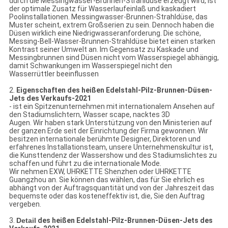
durch die
Messingwasser-Brunnen-Strahldüse
erzeugt wird,
ist
der optimale Zusatz für Wasserlaufeinlaß und kaskadiert
Poolinstallationen.
Messingwasser-Brunnen-Strahldüse
, das
Muster scheint, extrem Großserien zu sein.
Dennoch haben die
Düsen wirklich eine Niedrigwasseranforderung. Die schöne,
Messing-Bell-Wasser-Brunnen-Strahldüse
bietet einen starken
Kontrast seiner Umwelt an. Im Gegensatz zu Kaskade und
Messingbrunnen
sind
Düsen
nicht vom Wasserspiegel abhängig,
damit Schwankungen im Wasserspiegel nicht den
Wasserrüttler beeinflussen
2.
Eigenschaften
des heißen Edelstahl-Pilz-Brunnen-Düsen-
Jets des Verkaufs-2021
- ist ein Spitzenunternehmen mit internationalem Ansehen auf
den Stadiumslichtern, Wasser scape, nacktes 3D
Augen. Wir haben stark Unterstützung von den Ministerien auf
der ganzen Erde seit der Einrichtung der Firma gewonnen. Wir
besitzen internationale berühmte Designer, Direktoren und
erfahrenes Installationsteam, unsere Unternehmenskultur ist,
die Kunsttendenz der Wassershow und des Stadiumslichtes zu
schaffen und führt zu die internationale Mode.
Wir nehmen EXW, UHRKETTE Shenzhen oder UHRKETTE
Guangzhou an. Sie können das wählen, das für Sie ehrlich es
abhängt von der Auftragsquantität und von der Jahreszeit das
bequemste oder das kosteneffektiv ist, die, Sie den Auftrag
vergeben.
3.
Detail
des heißen Edelstahl-Pilz-Brunnen-Düsen-Jets des