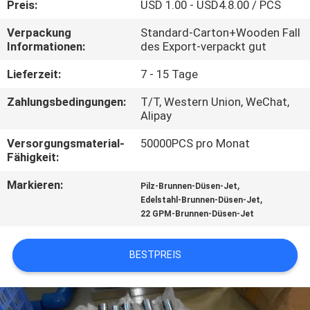
Preis:
USD 1.00 - USD4.8.00 / PCS
TRETEN
Verpackung
Standard-Carton+Wooden Fall
Informationen:
des Export-verpackt gut
SIE
MIT
Lieferzeit:
7 - 15 Tage
UNS
Zahlungsbedingungen:
T/T, Western Union, WeChat,
Alipay
IN
Versorgungsmaterial-
50000PCS pro Monat
VERBINDUNG
Fähigkeit:
Markieren:
,
Pilz-Brunnen-Düsen-Jet
FORDERN
,
Edelstahl-Brunnen-Düsen-Jet
SIE
22 GPM-Brunnen-Düsen-Jet
EIN
BESTPREIS
ZITAT
NEWS