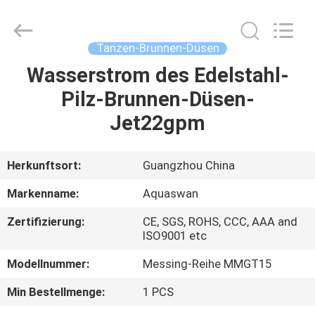
2026
aquaswan
water
co,.ltd.
All
Tanzen-Brunnen-Düsen
Rights
Reserved.
Wasserstrom des Edelstahl-
HAUS
Pilz-Brunnen-Düsen-
PRODUKTE
Jet22gpm
ÜBER
Herkunftsort:
Guangzhou China
UNS
Markenname:
Aquaswan
Zertifizierung:
CE, SGS, ROHS, CCC, AAA and
FABRIK-
ISO9001 etc
AUSFLUG
Modellnummer:
Messing-Reihe MMGT15
Min Bestellmenge:
1 PCS
QUALITÄTSKONTROLLE