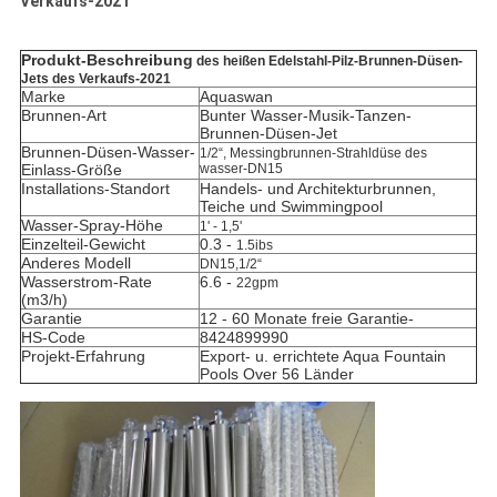
Verkaufs-2021
Produkt-Beschreibung
des heißen Edelstahl-Pilz-Brunnen-Düsen-
Jets des Verkaufs-2021
Marke
Aquaswan
Brunnen-Art
Bunter Wasser-Musik-Tanzen-
Brunnen-Düsen-Jet
Brunnen-Düsen-Wasser-
1/2“,
Messing
brunnen-Strahldüse des
Einlass-Größe
wasser-
DN15
Installations-Standort
Handels- und Architekturbrunnen,
Teiche und Swimmingpool
Wasser-Spray-Höhe
1' - 1,5'
Einzelteil-Gewicht
0.3 -
1.5ibs
Anderes Modell
DN15,1/2“
Wasserstrom-Rate
6.6 -
22gpm
(m3/h)
Garantie
12 - 60 Monate freie Garantie-
HS-Code
8424899990
Projekt-Erfahrung
Export- u. errichtete Aqua Fountain
Pools Over 56 Länder