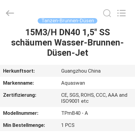
2026
aquaswan
water
co,.ltd.
All
Tanzen-Brunnen-Düsen
Rights
Reserved.
15M3/H DN40 1,5" SS
HAUS
schäumen Wasser-Brunnen-
PRODUKTE
Düsen-Jet
ÜBER
Herkunftsort:
Guangzhou China
UNS
Markenname:
Aquaswan
Zertifizierung:
CE, SGS, ROHS, CCC, AAA and
FABRIK-
ISO9001 etc
AUSFLUG
Modellnummer:
TPmB40 - A
Min Bestellmenge:
1 PCS
QUALITÄTSKONTROLLE