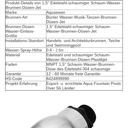
Produkt-Details von
1,5" Edelstahl-schaumiger Schaum-Wasser-
Brunnen-Düsen-Jet
Marke
Aquaswan
Brunnen-Art
Bunter Wasser-Musik-Tanzen-Brunnen-
Düsen-Jet
Brunnen-Düsen-
1,5"
Edelstahl-schaumiger Schaum-
Wasser-Einlass-
Wasser-Brunnen-Düsen-Jet
Größe
Installations-Standort
Handels- und Architekturbrunnen, Teiche
und Swimmingpool
Wasser-Spray-Höhe
0.6 -
2.5m
Material
Edelstahl und
schaumiger Schaum-
Wasser-Brunnen-Düsen-Plastikjet
Faden
MNPT 1,5" Schaum-Wasser-Brunnen-
Düse des Edelstahl-304 schaumige
Garantie
12 - 60 Monate freie Garantie-
HS-Code
8424899990
Projekt-Erfahrung
Export- u. errichtete Aqua Fountain Pools
Over 56 Länder