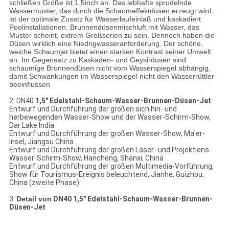
schließen Größe ist 1.5inch an. Das lebhafte sprudelnde
Wassermuster, das durch die Schaumeffektdüsen erzeugt wird,
ist der optimale Zusatz für Wasserlaufeinlaß und kaskadiert
Poolinstallationen. Brunnendüsenmischluft mit Wasser, das
Muster scheint, extrem Großserien zu sein. Dennoch haben die
Düsen wirklich eine Niedrigwasseranforderung. Der schöne,
weiche Schaumjet bietet einen starken Kontrast seiner Umwelt
an. Im Gegensatz zu Kaskaden- und Geysirdüsen sind
schaumige Brunnendüsen nicht vom Wasserspiegel abhängig,
damit Schwankungen im Wasserspiegel nicht den Wasserrüttler
beeinflussen
2.
DN40
1,5" Edelstahl-Schaum-Wasser-Brunnen-Düsen-Jet
Entwurf und Durchführung der großen sich hin- und
herbewegenden Wasser-Show und der Wasser-Schirm-Show,
Dar Lake India
Entwurf und Durchführung der großen Wasser-Show, Ma'er-
Insel, Jiangsu China
Entwurf und Durchführung der großen Laser- und Projektions-
Wasser-Schirm-Show, Hancheng, Shanxi, China
Entwurf und Durchführung der großen Multimedia-Vorführung,
Show für Tourismus-Ereignis beleuchtend, Jianhe, Guizhou,
China (zweite Phase)
3.
Detail von
DN40 1,5" Edelstahl-Schaum-Wasser-Brunnen-
Düsen-Jet