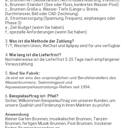
a., Brunnen-Art (Musiktanzen, Nichtmusiksteuerung, statisch)
b., Brunnen-Standort (See oder Fluss, konkretes Wasser-Pool)
c., Brunnen-Größe u. Wasser-Tiefe (Länge u. Breite,
Durchmesser, Bild oder CAD-Zeichnung)
d., Stromversorgung (Spannung, Frequenz, einphasiges oder
Phase 3)
e., Ziel-Budget (wenn Sie haben)
f., spezielle Anforderungen (wenn Sie haben)
3.
Was ist die Methode der Zahlung?
T/T, Western Union, WeChat und Aplipay sind für uns verfügbar.
4.
Wie lang ist die Lieferfrist?
Normalerweise ist die Lieferfrist 5-25 Tage nach empfangener
Vorauszahlung.
5.
Sind Sie Fabrik:
Ja
sind wir eins des ursprünglichen und Berufsherstellers des
Wasserbrunnens, Swimmingpool und
Aquawasserparkausrüstungs-Reihen seit 1994.
6.
Beispielauftrag ist- Pfeil?
Sicher, Willkommen Beispielauftrag von unseren Kunden, um
unsere Qualität und Förderung in ihren Märkten zu prüfen.
Anwendung
Kleiner Garten-Brunnen, musikalischer Brunnen, Tanzen-
Brunnen, fertigen Musik-Brunnen, Pool-Brunnen, trockener