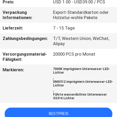
Preis:
USD 1.00 - USD39.00 / PCS
TRETEN
Verpackung
Export-Standardkarton oder
Informationen:
Holzetui-wohle Pakete
SIE
MIT
Lieferzeit:
7 - 15 Tage
UNS
Zahlungsbedingungen:
T/T, Western Union, WeChat,
Alipay
IN
Versorgungsmaterial-
20000 PCS pro Monat
VERBINDUNG
Fähigkeit:
Markieren:
7000K imprägniern Unterwasser-LED-
FORDERN
Lichter
,
SIE
DMX512 imprägniern Unterwasser-LED-
Lichter
EIN
,
Führte wasserdichtes Unterwasser
ZITAT
SS316 Lichter
BESTPREIS
NEWS