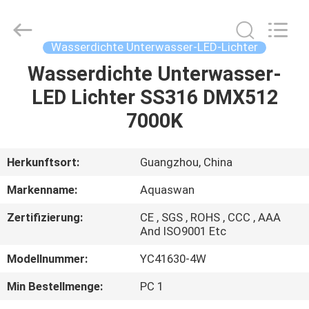
2026
aquaswan
water
co,.ltd.
All
Wasserdichte Unterwasser-LED-Lichter
Rights
Reserved.
Wasserdichte Unterwasser-
HAUS
LED Lichter SS316 DMX512
PRODUKTE
7000K
ÜBER
Herkunftsort:
Guangzhou, China
UNS
Markenname:
Aquaswan
Zertifizierung:
CE , SGS , ROHS , CCC , AAA
FABRIK-
And ISO9001 Etc
AUSFLUG
Modellnummer:
YC41630-4W
Min Bestellmenge:
PC 1
QUALITÄTSKONTROLLE