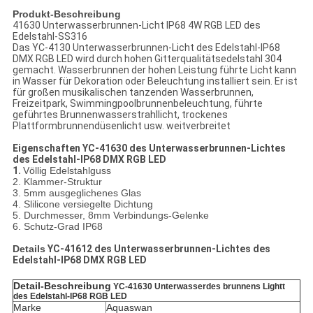
Produkt-Beschreibung
41630 Unterwasserbrunnen-Licht IP68 4W RGB LED des
Edelstahl-SS316
Das YC-4130
Unterwasserbrunnen-Licht des Edelstahl-IP68
DMX RGB LED
wird durch hohen Gitterqualitätsedelstahl 304
gemacht.
Wasserbrunnen der hohen Leistung führte Licht kann
in Wasser für Dekoration oder Beleuchtung installiert sein. Er ist
für großen musikalischen tanzenden Wasserbrunnen,
Freizeitpark, Swimmingpoolbrunnenbeleuchtung, führte
geführtes Brunnenwasserstrahllicht, trockenes
Plattformbrunnendüsenlicht usw. weitverbreitet
Eigenschaften
YC-41630
des Unterwasserbrunnen-Lichtes
des Edelstahl-IP68 DMX RGB LED
1.
Völlig Edelstahlguss
2. Klammer-Struktur
3. 5mm ausgeglichenes Glas
4. Slilicone versiegelte Dichtung
5. Durchmesser, 8mm Verbindungs-Gelenke
6. Schutz-Grad IP68
Details
YC-41612 des Unterwasserbrunnen-Lichtes des
Edelstahl-IP68 DMX RGB LED
Detail-Beschreibung
YC-41630 Unterwasserdes brunnens Lightt
des Edelstahl-IP68 RGB LED
Marke
Aquaswan