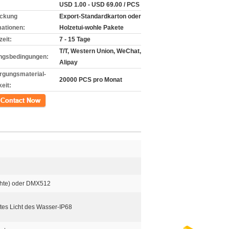
USD 1.00 - USD 69.00 / PCS
ckung
Export-Standardkarton oder
mationen:
Holzetui-wohle Pakete
zeit:
7 - 15 Tage
T/T, Western Union, WeChat,
ngsbedingungen:
Alipay
rgungsmaterial-
20000 PCS pro Monat
eit:
kt
hte) oder DMX512
tes Licht des Wasser-IP68