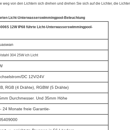
weg von den Lichtern sich drehen und drehen Sie sich auf die Lichter, die Lichter
ührten Licht-Unterwasserswimmingpool-Beleuchtung
8006S 12W IP68 führte Licht-Unterwasserswimmingpool-
uaswan
lstahl 304 25W ich Licht
W
chselstrom/DC 12V/24V
B, RGB (4 Drähte),
RGBW (5 Drähte)
5mm Durchmesser. Und 35mm Höhe
- 24 Monate freie Garantie-
05409000