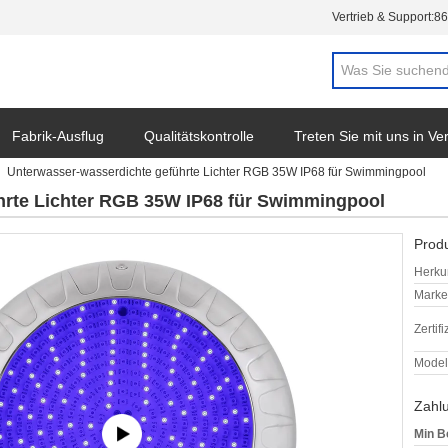
Vertrieb & Support:
86
Fabrik-Ausflug
Qualitätskontrolle
Treten Sie mit uns in V
Unterwasser-wasserdichte geführte Lichter RGB 35W IP68 für Swimmingpool
hrte Lichter RGB 35W IP68 für Swimmingpool
Produ
Herkun
Mark
Zertif
Model
Zahl
Min B