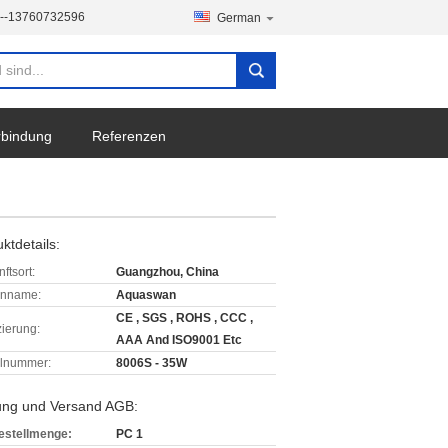
--13760732596
German
erbindung
Referenzen
ktdetails:
ftsort:
Guangzhou, China
enname:
Aquaswan
CE , SGS , ROHS , CCC ,
izierung:
AAA And ISO9001 Etc
lnummer:
8006S - 35W
ung und Versand AGB:
estellmenge:
PC 1