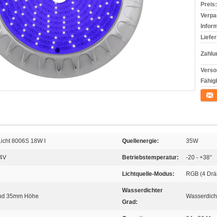
Preis:
Verpa
Infor
Liefer
Zahlu
Verso
Fähigk
Konta
Licht 8006S 18W I
Quellenergie:
35W
24V
Betriebstemperatur:
-20 - +38°
Lichtquelle-Modus:
RGB (4 Drä
Wasserdichter
nd 35mm Höhe
Wasserdich
Grad: