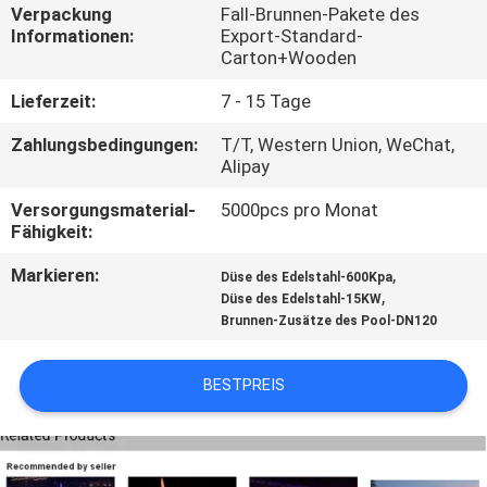
Verpackung
Fall-Brunnen-Pakete des
Informationen:
Export-Standard-
TRETEN
Carton+Wooden
SIE
Lieferzeit:
7 - 15 Tage
MIT
Zahlungsbedingungen:
T/T, Western Union, WeChat,
UNS
Alipay
IN
Versorgungsmaterial-
5000pcs pro Monat
VERBINDUNG
Fähigkeit:
Markieren:
,
Düse des Edelstahl-600Kpa
FORDERN
,
Düse des Edelstahl-15KW
Brunnen-Zusätze des Pool-DN120
SIE
EIN
BESTPREIS
ZITAT
NEWS