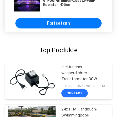
6" Pool-Brunnen-Zusatz-Film-
Edelstahl-Düse
Fortsetzen
Top Produkte
elektrischer
wasserdichter
Transformator 30W
USD 1.00 - USD 9.98.00/PCS MOQ:PC 1
CONTACT
24x11M Handbuch-
Swimmingpool-