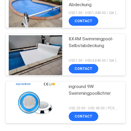
Abdeckung
USD1.00 - USD1,448.00 / Set (3 Cover With 3 Roller), Only Cover USD1.50 - USD3.50 / Square Meter MOQ:PC 1
CONTACT
8X4M Swimmingpool-
Selbstabdeckung
USD1.00 - USD4,848.00 / Set (Cover With Roller), Only Cover USD28.00 - USD40.00 / Square Meter MOQ:PC 1
CONTACT
inground 9W
Swimmingpoollichter
USD 20.00 - USD 48.00 / PCS MOQ:PC 1
CONTACT