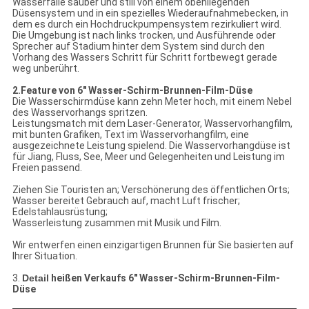
Wasserfälle sauber und still von einem obenliegenden
Düsensystem und in ein spezielles Wiederaufnahmebecken, in
dem es durch ein Hochdruckpumpensystem rezirkuliert wird.
Die Umgebung ist nach links trocken, und Ausführende oder
Sprecher auf Stadium hinter dem System sind durch den
Vorhang des Wassers Schritt für Schritt fortbewegt gerade
weg unberührt.
2.Feature von
6" Wasser-Schirm-Brunnen-Film-Düse
Die Wasserschirmdüse kann zehn Meter hoch, mit einem Nebel
des Wasservorhangs spritzen.
Leistungsmatch mit dem Laser-Generator, Wasservorhangfilm,
mit bunten Grafiken, Text im Wasservorhangfilm, eine
ausgezeichnete Leistung spielend. Die Wasservorhangdüse ist
für Jiang, Fluss, See, Meer und Gelegenheiten und Leistung im
Freien passend.
Ziehen Sie Touristen an; Verschönerung des öffentlichen Orts;
Wasser bereitet Gebrauch auf, macht Luft frischer;
Edelstahlausrüstung;
Wasserleistung zusammen mit Musik und Film.
Wir entwerfen einen einzigartigen Brunnen für Sie basierten auf
Ihrer Situation.
3.
Detail
heißen Verkaufs
6" Wasser-Schirm-Brunnen-Film-
Düse