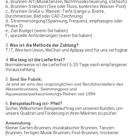
a., Brunnen-Art (Musiktanzen, Nichtmusiksteuerung, statisch)
b., Brunnen-Standort (See oder Fluss, konkretes Wasser-Pool)
c., Brunnen-Größe u. Wasser-Tiefe (Länge u. Breite,
Durchmesser, Bild oder CAD-Zeichnung)
d., Stromversorgung (Spannung, Frequenz, einphasiges oder
Phase 3)
e., Ziel-Budget (wenn Sie haben)
f., spezielle Anforderungen (wenn Sie haben)
3.
Was ist die Methode der Zahlung?
T/T, Western Union, WeChat und Aplipay sind für uns verfügbar.
4.
Wie lang ist die Lieferfrist?
Normalerweise ist die Lieferfrist 5-25 Tage nach empfangener
Vorauszahlung.
5.
Sind Sie Fabrik:
Ja
sind wir eins des ursprünglichen und Berufsherstellers des
Wasserbrunnens, Swimmingpool und
Aquawasserparkausrüstungs-Reihen seit 1994.
6.
Beispielauftrag ist- Pfeil?
Sicher, Willkommen Beispielauftrag von unseren Kunden, um
unsere Qualität und Förderung in ihren Märkten zu prüfen.
Anwendung
Kleiner Garten-Brunnen, musikalischer Brunnen, Tanzen-
Brunnen, fertigen Musik-Brunnen, Pool-Brunnen, trockener