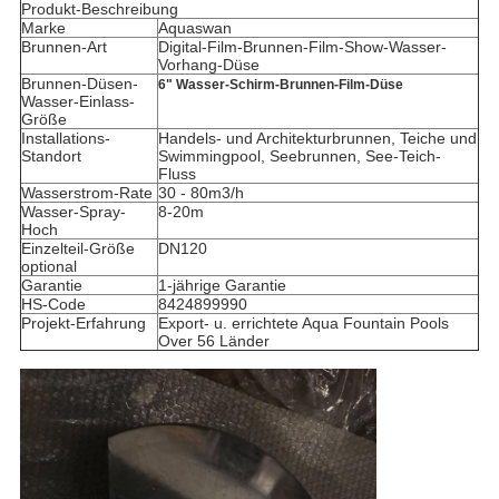
Produkt-Beschreibung
Marke
Aquaswan
Brunnen-Art
Digital-Film-Brunnen-Film-Show-Wasser-
Vorhang-Düse
Brunnen-Düsen-
6" Wasser-Schirm-Brunnen-Film-Düse
Wasser-Einlass-
Größe
Installations-
Handels- und Architekturbrunnen, Teiche und
Standort
Swimmingpool,
Seebrunnen, See-Teich-
Fluss
Wasserstrom-Rate
30 - 80m3/h
Wasser-Spray-
8-20m
Hoch
Einzelteil-Größe
DN120
optional
Garantie
1-jährige Garantie
HS-Code
8424899990
Projekt-Erfahrung
Export- u. errichtete Aqua Fountain Pools
Over 56 Länder