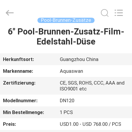
2026
aquaswan
water
co,.ltd.
All
Pool-Brunnen-Zusätze
Rights
Reserved.
6" Pool-Brunnen-Zusatz-Film-
HAUS
Edelstahl-Düse
PRODUKTE
Herkunftsort:
Guangzhou China
ÜBER
Markenname:
Aquaswan
UNS
Zertifizierung:
CE, SGS, ROHS, CCC, AAA and
ISO9001 etc
FABRIK-
Modellnummer:
DN120
AUSFLUG
Min Bestellmenge:
1 PCS
Preis:
USD1.00 - USD 768.00 / PCS
QUALITÄTSKONTROLLE