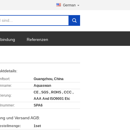
German
erbindung
Referenzen
ktdetails:
ftsort:
Guangzhou, China
enname:
Aquaswan
CE , SGS , ROHS , CCC ,
izierung:
AAA And ISO9001 Etc
lnummer:
SPA6
ung und Versand AGB:
estellmenge:
1set