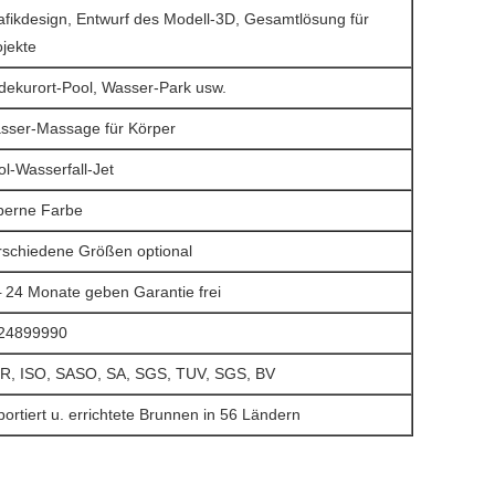
afikdesign, Entwurf des Modell-3D, Gesamtlösung für
ojekte
dekurort-Pool, Wasser-Park usw.
sser-Massage für Körper
ol-Wasserfall-Jet
lberne
Farbe
rschiedene Größen optional
24 Monate geben Garantie frei
-
24899990
R, ISO, SASO, SA, SGS, TUV, SGS, BV
ortiert u. errichtete Brunnen in 56 Ländern