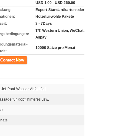
USD 1.00 - USD 260.00
ckung
Export-Standardkarton oder
mationen:
Holzetui-wohle Pakete
zeit:
3 - 7Days
T/T, Western Union, WeChat,
ngsbedingungen:
Alipay
rgungsmaterial-
10000 Sätze pro Monat
eit:
kt
-Jet-Pool-Wasser-Abfall-Jet
ssage für Kopf, hinteres usw.
se
onate