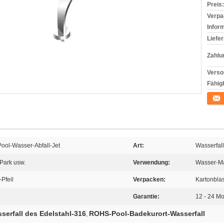
Preis:
Verpa
Infor
Liefer
Zahlu
Verso
Fähigk
Konta
Pool-Wasser-Abfall-Jet
Art:
Wasserfall
Park usw.
Verwendung:
Wasser-Ma
Pfeil
Verpacken:
Kartonbla
Garantie:
12 - 24 M
serfall des Edelstahl-316
ROHS-Pool-Badekurort-Wasserfall
,