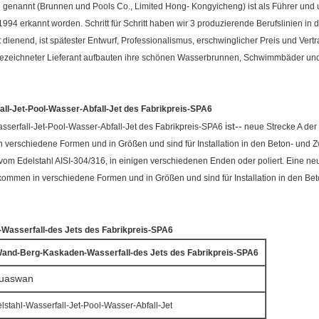
genannt (Brunnen und Pools Co., Limited Hong- Kongyicheng) ist als Führer und u
994 erkannt worden. Schritt für Schritt haben wir 3 produzierende Berufslinien 
dienend, ist spätester Entwurf, Professionalismus, erschwinglicher Preis und Ve
ezeichneter Lieferant aufbauten ihre schönen Wasserbrunnen, Schwimmbäder und
l-Jet-Pool-Wasser-Abfall-Jet des Fabrikpreis-SPA6
ist--
erfall-Jet-Pool-Wasser-Abfall-Jet des Fabrikpreis-SPA6
neue Strecke A der
 verschiedene Formen und in Größen und sind für Installation in den Beton- und
 Edelstahl AISI-304/316, in einigen verschiedenen Enden oder poliert. Eine neu
kommen in verschiedene Formen und in Größen und sind für Installation in den B
Wasserfall-des Jets des Fabrikpreis-SPA6
Wand-Berg-Kaskaden-Wasserfall-des Jets des Fabrikpreis-SPA6
uaswan
lstahl-Wasserfall-Jet-Pool-Wasser-Abfall-Jet