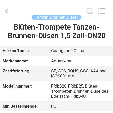
2026
aquaswan
water
co,.ltd.
All
Tanzen-Brunnen-Düsen
Rights
Reserved.
Blüten-Trompete Tanzen-
HAUS
Brunnen-Düsen 1,5 Zoll-DN20
PRODUKTE
Herkunftsort:
Guangzhou China
ÜBER
Markenname:
Aquaswan
UNS
Zertifizierung:
CE, SGS, ROHS, CCC, AAA and
ISO9001 etc
FABRIK-
Modellnummer:
FRIbB20, FRIbB25, Blüten-
AUSFLUG
Trompeten-Brunnen-Düse des
Edelstahl-FRIbB40
Min Bestellmenge:
PC 1
QUALITÄTSKONTROLLE