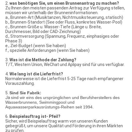
2.
was benötigen Sie, um einen Brunnenantrag zu machen?
Zu Ihnen den meisten passenden Antrag zur Verfügung stellen,
müssen wir unterhalb der Brunneninformationen.
a., Brunnen-Art (Musiktanzen, Nichtmusiksteuerung, statisch)
b., Brunnen-Standort (See oder Fluss, konkretes Wasser-Pool)
c., Brunnen-Größe u. Wasser-Tiefe (Länge u. Breite,
Durchmesser, Bild oder CAD-Zeichnung)
d., Stromversorgung (Spannung, Frequenz, einphasiges oder
Phase 3)
e., Ziel-Budget (wenn Sie haben)
f., spezielle Anforderungen (wenn Sie haben)
3.
Was ist die Methode der Zahlung?
T/T, Western Union, WeChat und Aplipay sind für uns verfügbar.
4.
Wie lang ist die Lieferfrist?
Normalerweise ist die Lieferfrist 5-25 Tage nach empfangener
Vorauszahlung.
5.
Sind Sie Fabrik:
Ja
sind wir eins des ursprünglichen und Berufsherstellers des
Wasserbrunnens, Swimmingpool und
Aquawasserparkausrüstungs-Reihen seit 1994.
6.
Beispielauftrag ist- Pfeil?
Sicher, wird Beispielauftrag warm von unseren Kunden
gebegrüßt, um unsere Qualität und Förderung in ihren Märkten
zu prüfen.