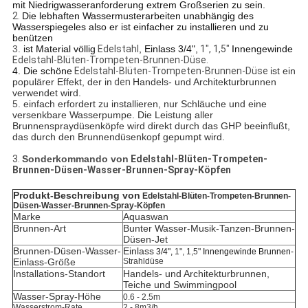
mit Niedrigwasseranforderung extrem Großserien zu sein.
2.
Die lebhaften Wassermusterarbeiten unabhängig des
Wasserspiegeles also er ist einfacher zu installieren und zu
benützen
3.
ist Material völlig
Edelstahl
, Einlass 3/4",
1", 1,5"
Innengewinde
Edelstahl-Blüten-
Trompeten-
Brunnen-Düse.
4. Die schöne
Edelstahl-Blüten-
Trompeten-
Brunnen-Düse
ist ein
populärer Effekt, der in
den
Handels- und Architekturbrunnen
verwendet wird.
5.
einfach erfordert zu installieren, nur Schläuche und eine
versenkbare Wasserpumpe. Die Leistung aller
Brunnenspraydüsenköpfe wird direkt durch das GHP beeinflußt,
das durch den Brunnendüsenkopf gepumpt wird.
3.
Sonderkommando von
Edelstahl-Blüten-Trompeten-
Brunnen-Düsen-Wasser-Brunnen-Spray-Köpfen
Produkt-Beschreibung von
Edelstahl-Blüten-Trompeten-Brunnen-
Düsen-Wasser-Brunnen-Spray-Köpfen
Marke
Aquaswan
Brunnen-Art
Bunter Wasser-Musik-Tanzen-Brunnen-
Düsen-Jet
Brunnen-Düsen-Wasser-
Einlass
3/4",
1", 1,5"
Innengewinde Brunnen-
Einlass-Größe
Strahldüse
Installations-Standort
Handels- und Architekturbrunnen,
Teiche und Swimmingpool
Wasser-Spray-Höhe
0.6 - 2.5m
Wasserstrom-Rate
2 - 8m3/h