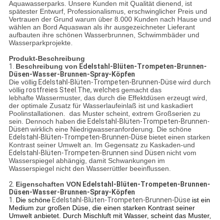
Aquawasserparks. Unsere Kunden mit Qualität dienend, ist
spätester Entwurf, Professionalismus, erschwinglicher Preis und
Vertrauen der Grund warum über 8.000 Kunden nach Hause und
wählen an Bord Aquaswan als ihr ausgezeichneter Lieferant
aufbauten ihre schönen Wasserbrunnen, Schwimmbäder und
Wasserparkprojekte.
Produkt-Beschreibung
1.
Beschreibung von
Edelstahl-Blüten-Trompeten-Brunnen-
Düsen-Wasser-Brunnen-Spray-Köpfen
Die völlig
Edelstahl-Blüten-
Trompeten-
Brunnen-Düse
wird durch
völlig
rostfreies
Steel.The, welches
gemacht das
lebhafte Wassermuster, das durch die Effektdüsen erzeugt wird,
der optimale Zusatz für Wasserlaufeinlaß ist und kaskadiert
Poolinstallationen. das Muster scheint, extrem Großserien zu
sein. Dennoch haben
die Edelstahl-Blüten-
Trompeten-
Brunnen-
Düsen
wirklich eine Niedrigwasseranforderung. Die schöne
Edelstahl-Blüten-
Trompeten-
Brunnen-Düse
bietet einen starken
Kontrast seiner Umwelt an. Im Gegensatz zu Kaskaden-und
Edelstahl-Blüten-
Trompeten-
Brunnen
sind
Düsen
nicht vom
Wasserspiegel abhängig, damit Schwankungen im
Wasserspiegel nicht den Wasserrüttler beeinflussen.
2.
Eigenschaften VON
Edelstahl-Blüten-Trompeten-Brunnen-
Düsen-Wasser-Brunnen-Spray-Köpfen
1.
Die schöne
Edelstahl-Blüten-
Trompeten-
Brunnen-Düse
ist ein
Medium zur großen Düse, die einen starken Kontrast seiner
Umwelt anbietet. Durch Mischluft mit Wasser, scheint das Muster,