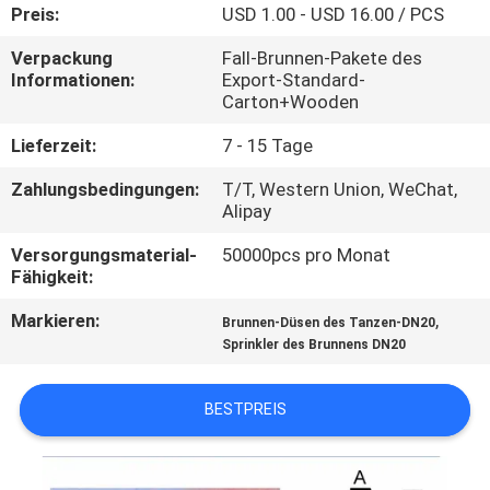
Preis:
USD 1.00 - USD 16.00 / PCS
TRETEN
Verpackung
Fall-Brunnen-Pakete des
SIE
Informationen:
Export-Standard-
Carton+Wooden
MIT
Lieferzeit:
7 - 15 Tage
UNS
Zahlungsbedingungen:
T/T, Western Union, WeChat,
IN
Alipay
VERBINDUNG
Versorgungsmaterial-
50000pcs pro Monat
Fähigkeit:
FORDERN
Markieren:
,
Brunnen-Düsen des Tanzen-DN20
SIE
Sprinkler des Brunnens DN20
EIN
ZITAT
BESTPREIS
NEWS