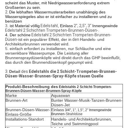
scheint das Muster, mit Niedrigwasseranforderung extrem
Großserien zu sein.
2.
Die lebhaften Wassermusterarbeiten unabhängig des
Wasserspiegeles also er ist einfacher zu installieren und zu
benützen
3.
ist Material völlig
Edelstahl
, Einlass
2", 2,5", 3"
Innengewinde
Edelstahl
2 Schichten Trompeten-
Brunnen-Düsen-.
4. Der schöne
Edelstahl
2 Schichten Trompeten-
Brunnen-
Düsen-
ist ein populärer Effekt, der in
den
Handels- und
Architekturbrunnen verwendet wird.
5.
einfach erfordert zu installieren, nur Schläuche und eine
versenkbare Wasserpumpe. Die Leistung aller
Brunnenspraydüsenköpfe wird direkt durch das GHP beeinflußt,
das durch den Brunnendüsenkopf gepumpt wird.
3.
Detail
des
Edelstahls die 2 Schicht-Trompeten-Brunnen-
Düsen-Wasser-Brunnen-Spray-Köpfe stauen Quelle
Produkt-Beschreibung
des
Edelstahls 2 Schicht-Trompeten-
Brunnen-Düsen-Wasser-Brunnen-Spray-Köpfe
Marke
Aquaswan
Brunnen-Art
Bunter Wasser-Musik-Tanzen-Brunnen-
Düsen-Jet
Brunnen-Düsen-Wasser-
Einlass
3/4",
1", 1,5", 2"
Innengewinde
Einlass-Größe
Brunnen-
Strahldüse
Installations-Standort
Handels- und Architekturbrunnen,
Teiche und Swimmingpool