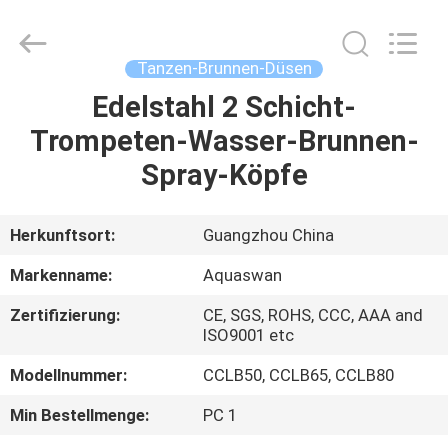
2026
aquaswan
water
co,.ltd.
All
Tanzen-Brunnen-Düsen
Rights
Reserved.
Edelstahl 2 Schicht-
HAUS
Trompeten-Wasser-Brunnen-
PRODUKTE
Spray-Köpfe
ÜBER
Herkunftsort:
Guangzhou China
UNS
Markenname:
Aquaswan
Zertifizierung:
CE, SGS, ROHS, CCC, AAA and
FABRIK-
ISO9001 etc
AUSFLUG
Modellnummer:
CCLB50, CCLB65, CCLB80
Min Bestellmenge:
PC 1
QUALITÄTSKONTROLLE