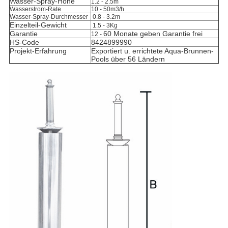
Wasser-Spray-Höhe
1.2 - 2.5m
Wasserstrom-Rate
10 - 50m3/h
Wasser-Spray-Durchmesser
0.8 - 3.2m
Einzelteil-Gewicht
1.5 - 3Kg
Garantie
60 Monate geben Garantie frei
12 -
HS-Code
8424899990
Projekt-Erfahrung
Exportiert u. errichtete Aqua-Brunnen-
Pools über 56 Ländern