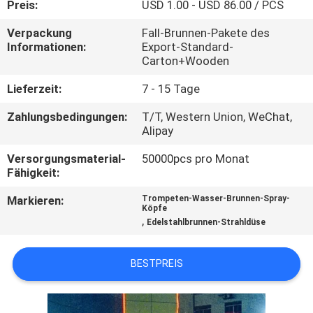
Preis:
USD 1.00 - USD 86.00 / PCS
TRETEN
Verpackung
Fall-Brunnen-Pakete des
Informationen:
Export-Standard-
SIE
Carton+Wooden
MIT
Lieferzeit:
7 - 15 Tage
UNS
Zahlungsbedingungen:
T/T, Western Union, WeChat,
IN
Alipay
VERBINDUNG
Versorgungsmaterial-
50000pcs pro Monat
Fähigkeit:
FORDERN
Markieren:
Trompeten-Wasser-Brunnen-Spray-
Köpfe
SIE
,
Edelstahlbrunnen-Strahldüse
EIN
ZITAT
BESTPREIS
NEWS