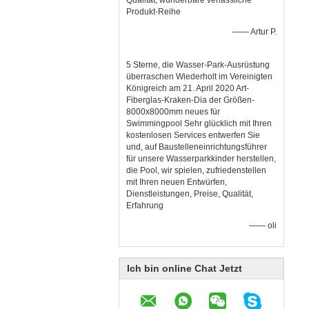
Qualität, wunderbare verlässliche
Produkt-Reihe
—— Artur P.
5 Sterne, die Wasser-Park-Ausrüstung
überraschen Wiederholt im Vereinigten
Königreich am 21. April 2020 Art-
Fiberglas-Kraken-Dia der Größen-
8000x8000mm neues für
Swimmingpool Sehr glücklich mit Ihren
kostenlosen Services entwerfen Sie
und, auf Baustelleneinrichtungsführer
für unsere Wasserparkkinder herstellen,
die Pool, wir spielen, zufriedenstellen
mit Ihren neuen Entwürfen,
Dienstleistungen, Preise, Qualität,
Erfahrung
—— oli
Ich bin online Chat Jetzt