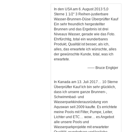
In den USA am 6. August 2013 5,0
Sterne 1 1/2“ 3 Reihen-justierbare
Wasser-Brunnen-Düse Überprüfter Kauf
Ein sehr freundlich hergestellter
Brunnen und das Ergebnis ist drei
Niveaus Wasser, gerade wie das Foto.
Ehrfürchtig, total ein wunderbares
Produkt, Qualität ist besser, als ich,
alles, das erwartete ich wünschte, alles
der gewünschte Kunde, total, was ich
erwartete.
—— Bruce Engkjer
In Kanada am 13. Juli 2017… 10 Sterne
Überprüfter Kauf Ich bin sehr glücklich,
dass ich unsere ganze Brunnen-,
Schwimmbad- und
Wasserparkkinderausrüstung von
Aquswan seit 2009 kaufte. Es errichtete
meine Pools mit Filter, Pumpe, Leiter,
Lichter und ETC… wow… es Angebot
alle unsere Pools und
Wasserparkprojekte mit erwarteter