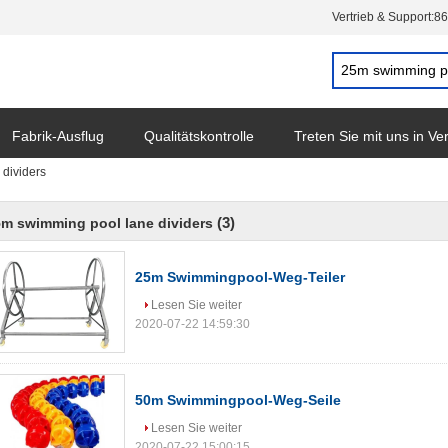
Vertrieb & Support:
86
Fabrik-Ausflug
Qualitätskontrolle
Treten Sie mit uns in V
dividers
(3)
m swimming pool lane dividers
25m Swimmingpool-Weg-Teiler
Lesen Sie weiter
2020-07-22 14:59:30
50m Swimmingpool-Weg-Seile
Lesen Sie weiter
2020-07-22 15:00:15