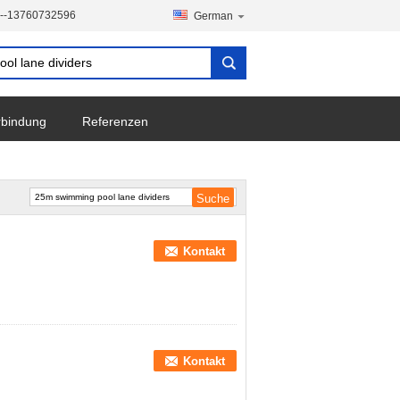
--13760732596
German
erbindung
Referenzen
Kontakt
Kontakt